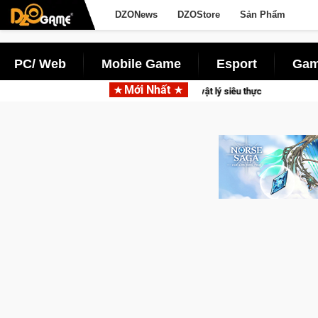
DZONews
DZOStore
Sản Phẩm
PC/ Web
Mobile Game
Esport
Gam
Mới Nhất
ame đua xe mô tô PvP sở hữu vật lý siêu thực
CFVL 2026 Mùa 