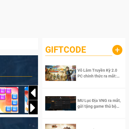
GIFTCODE
+
Võ Lâm Truyền Kỳ 2.0
PC chính thức ra mắt:
Sống lại thanh xuân, giữ
trọn tinh thần Võ Lâm
MU Lục Địa VNG ra mắt,
gửi tặng game thủ bộ
Code cực giá trị