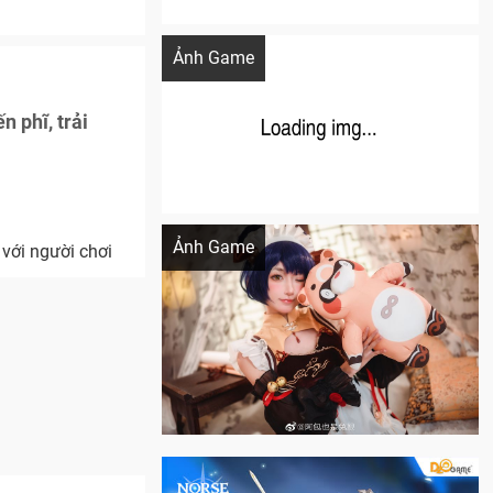
Khi AI Cosplay gái đẹp One Piece
Ảnh Game
 phĩ, trải
Cosplay Xiangling siêu cute
Ảnh Game
 với người chơi