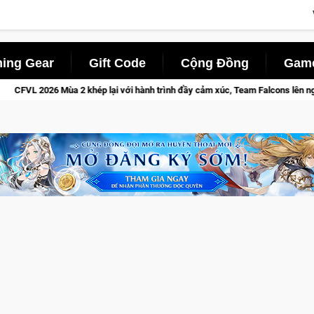
ing Gear
Gift Code
Cộng Đồng
Game
2 khép lại với hành trình đầy cảm xúc, Team Falcons lên ngôi vô địch