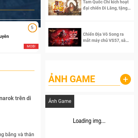
Tam Quốc Chí kích hoạt
đại chiến Di Lăng, tặng
siêu code giá trị dành
cho 100 độc giả đầu
tiên.
5
5
Chiến Địa Vô Song ra
Duyên
Ngạo Thiên Mobile
mắt máy chủ VS57, sân
chơi đích thực dành cho
MOBI
MOB
dân cày
ẢNH GAME
+
Lala Croft vừa nóng vừa xinh dưới nét vẽ
của AI
narok trên di
Ảnh Game
ông bằng và thân