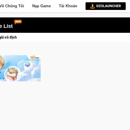
Về Chúng Tôi
Nạp Game
Tài Khoản
 List
Trở thành "Đại ca Mèo" khuấy đảo thế giới ngầm trong Cat Mafia