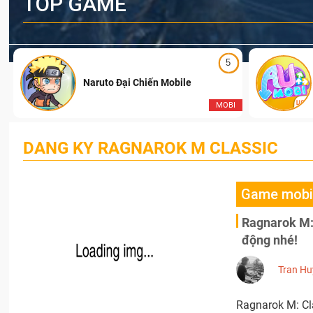
TOP GAME
5
Naruto Đại Chiến Mobile
I
MOBI
DANG KY RAGNAROK M CLASSIC
Game mobi
Ragnarok M: 
động nhé!
Tran Hu
Ragnarok M: Cla