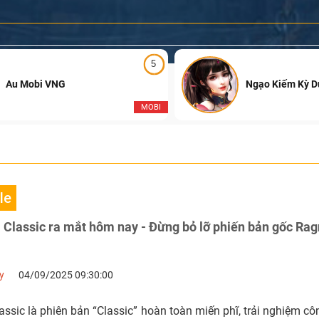
5
Au Mobi VNG
Ngạo Kiếm Kỳ 
MOBI
le
Classic ra mắt hôm nay - Đừng bỏ lỡ phiến bản gốc Rag
y
04/09/2025 09:30:00
ssic là phiên bản “Classic” hoàn toàn miến phĩ, trải nghiệm c