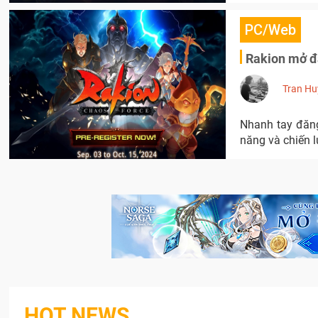
PC/Web
Rakion mở đ
Tran Hu
Nhanh tay đăng
năng và chiến l
HOT NEWS