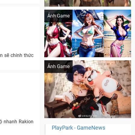
Khi AI Cosplay gái đẹp One Piece
Ảnh Game
n sẽ chính thức
Cosplay Xiangling siêu cute
Ảnh Game
độ nhanh Rakion
PlayPark - GameNews