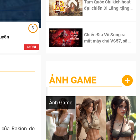
Tam Quốc Chí kích hoạt
đại chiến Di Lăng, tặng
siêu code giá trị dành
cho 100 độc giả đầu
tiên.
5
5
Chiến Địa Vô Song ra
Duyên
Ngạo Thiên Mobile
mắt máy chủ VS57, sân
chơi đích thực dành cho
MOBI
MOB
dân cày
ẢNH GAME
+
Lala Croft vừa nóng vừa xinh dưới nét vẽ
của AI
Ảnh Game
 của Rakion do