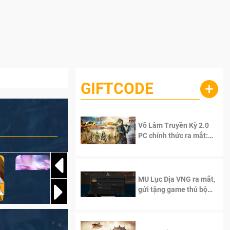
GIFTCODE
+
Võ Lâm Truyền Kỳ 2.0
PC chính thức ra mắt:
Sống lại thanh xuân, giữ
trọn tinh thần Võ Lâm
MU Lục Địa VNG ra mắt,
gửi tặng game thủ bộ
Code cực giá trị