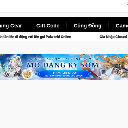
ing Gear
Gift Code
Cộng Đồng
Game
i Palworld Online
Gia Nhập Closed Beta Norse Saga: Cửu Giớ