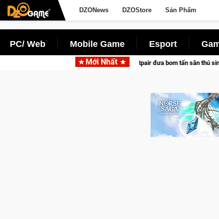
DZONews
DZOStore
Sản Phẩm
PC/ Web
Mobile Game
Esport
Gam
Mới Nhất
na hợp tác cùng Pocketpair đưa bom tấn săn thú sinh tồn lên di động với tên gọ