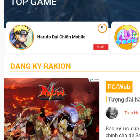
TOP GAME
5
Naruto Đại Chiến Mobile
I
MOBI
DANG KY RAKION
PC/Web
Tượng đài hà
Tran Hu
Bao ký ức của
chính cha đẻ S