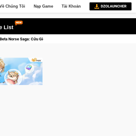
Về Chúng Tôi
Nạp Game
Tài Khoản
 List
i Thức Tỉnh, Săn DJI Osmo Pocket 3 Ngay Hôm Nay
Lineage W