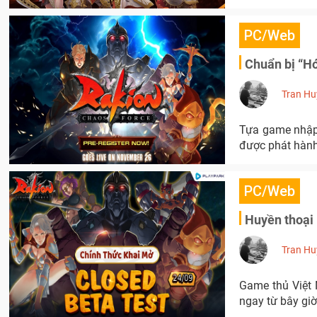
PC/Web
Chuẩn bị “H
Tran Hu
Tựa game nhập 
được phát hành
PC/Web
Huyền thoại 
Tran Hu
Game thủ Việt 
ngay từ bây giờ