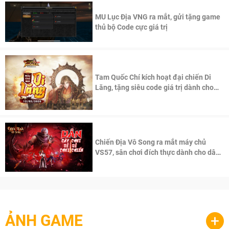
MU Lục Địa VNG ra mắt, gửi tặng game
thủ bộ Code cực giá trị
Tam Quốc Chí kích hoạt đại chiến Di
Lăng, tặng siêu code giá trị dành cho
100 độc giả đầu tiên.
Chiến Địa Vô Song ra mắt máy chủ
VS57, sân chơi đích thực dành cho dân
cày
ẢNH GAME
+