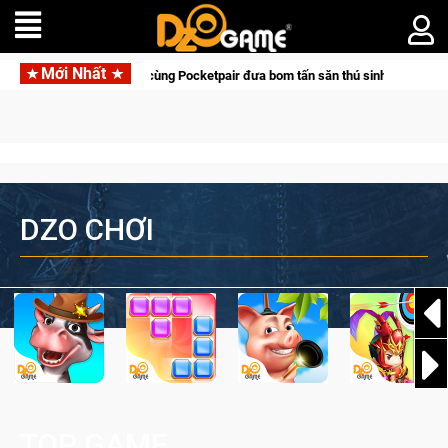
Mới Nhất
Garena hợp tác cùng Pocketpair đưa bom tấn săn thú sinh tồn lên di động với t
DZO CHƠI
TOP GAME