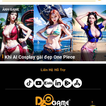
ẢNH GAME
Khi AI Cosplay gái đẹp One Piece
Những cô nàng nóng bỏng Boa Hancock, Nico Robin, Nami, Yamato hay Perona được AI vẽ lại dưới hình thức Cosplay cực kỳ chuẩn chỉnh.
Liên Hệ
Hỗ Trợ