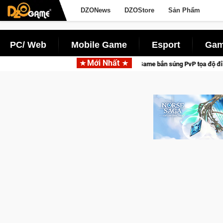
DZONews
DZOStore
Sản Phẩm
PC/ Web
Mobile Game
Esport
Gam
Mới Nhất
Medal Hunter: Game bắn súng PvP tọa độ đỉnh cao đưa bạn vào cá