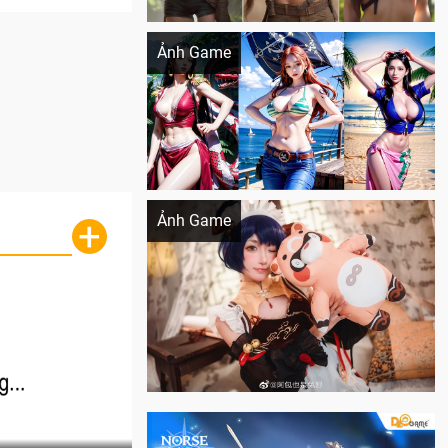
Khi AI Cosplay gái đẹp One Piece
Ảnh Game
Cosplay Xiangling siêu cute
Ảnh Game
+