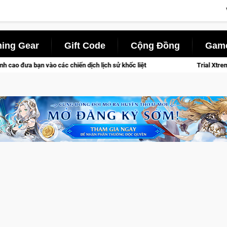
ing Gear
Gift Code
Cộng Đồng
Game
c chiến dịch lịch sử khốc liệt
Trial Xtreme Freedom – Game đ