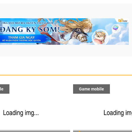
le
Game mobile