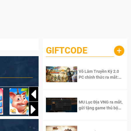
GIFTCODE
+
Võ Lâm Truyền Kỳ 2.0
PC chính thức ra mắt:
Sống lại thanh xuân, giữ
trọn tinh thần Võ Lâm
MU Lục Địa VNG ra mắt,
gửi tặng game thủ bộ
Code cực giá trị