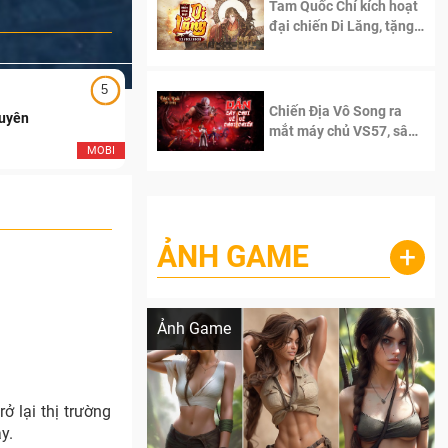
Tam Quốc Chí kích hoạt
đại chiến Di Lăng, tặng
siêu code giá trị dành
cho 100 độc giả đầu
tiên.
5
5
Chiến Địa Vô Song ra
Duyên
Ngạo Thiên Mobile
mắt máy chủ VS57, sân
chơi đích thực dành cho
MOBI
MOB
dân cày
ẢNH GAME
+
Lala Croft vừa nóng vừa xinh dưới nét vẽ
của AI
Ảnh Game
 lại thị trường
y.