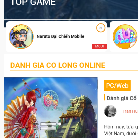
TOP GAME
5
Naruto Đại Chiến Mobile
I
MOBI
DANH GIA CO LONG ONLINE
PC/Web
Đánh giá Cổ 
Tran Hu
Hôm nay, tựa g
Việt Nam, dưới