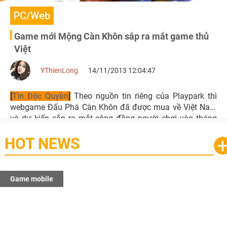
PC/Web
Game mới Mộng Càn Khôn sắp ra mắt game thủ
Việt
YThienLong
14/11/2013 12:04:47
[
Tin Độc Quyền
]
Theo nguồn tin riêng của Playpark thì
webgame Đấu Phá Càn Khôn đã được mua về Việt Nam
và dự kiến sắp ra mắt cộng đồng người chơi vào tháng
12/2013 với tên gọi Việt hóa Mộng Càn Khôn.
HOT NEWS
Game mobile