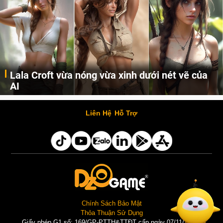
Lala Croft vừa nóng vừa xinh dưới nét vẽ của
AI
Cùng đến với những hình ảnh Lala Croft của Tomb Raider dưới nét vẽ của AI. Một cô nàng xinh đẹp, nóng bỏng nhưng cũng rắn rỏi và mạnh mẽ.
Liên Hệ
Hỗ Trợ
Chính Sách Bảo Mật
Thỏa Thuận Sử Dụng
Giấy phép G1 số: 169/GP-PTTH&TTĐT cấp ngày 07/11/2025 |