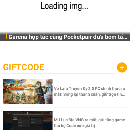
Garena hợp tác cùng Pocketpair đưa bom tấn
Garena Singapore hôm nay đã công bố Palworld Online,
săn thú sinh tồn lên di động với tên gọi
một cuộc phiêu lưu sinh tồn nhiều người chơi mới hiện
Palworld Online
đang được phát triển dựa trên IP Palworld nổi tiếng toàn
cầu, theo giấy phép chính thức từ công ty game Nhật Bản
GIFTCODE
+
Pocketpair, Inc.
Võ Lâm Truyền Kỳ 2.0 PC chính thức ra
mắt: Sống lại thanh xuân, giữ trọn tinh
thần Võ Lâm
MU Lục Địa VNG ra mắt, gửi tặng game
thủ bộ Code cực giá trị