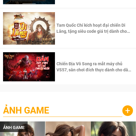
Tam Quốc Chí kích hoạt đại chiến Di
Lăng, tặng siêu code giá trị dành cho
100 độc giả đầu tiên.
Chiến Địa Vô Song ra mắt máy chủ
VS57, sân chơi đích thực dành cho dân
cày
ẢNH GAME
+
ẢNH GAME