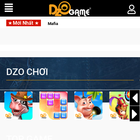
Mới Nhất
Garena hợp tác cùng Pocketpair đưa bom tấn săn 
DZO CHƠI
TOP GAME