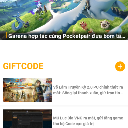
Garena hợp tác cùng Pocketpair đưa bom tấn
Garena Singapore hôm nay đã công bố Palworld Online,
săn thú sinh tồn lên di động với tên gọi
một cuộc phiêu lưu sinh tồn nhiều người chơi mới hiện
Palworld Online
đang được phát triển dựa trên IP Palworld nổi tiếng toàn
cầu, theo giấy phép chính thức từ công ty game Nhật Bản
GIFTCODE
+
Pocketpair, Inc.
Võ Lâm Truyền Kỳ 2.0 PC chính thức ra
mắt: Sống lại thanh xuân, giữ trọn tinh
thần Võ Lâm
MU Lục Địa VNG ra mắt, gửi tặng game
thủ bộ Code cực giá trị