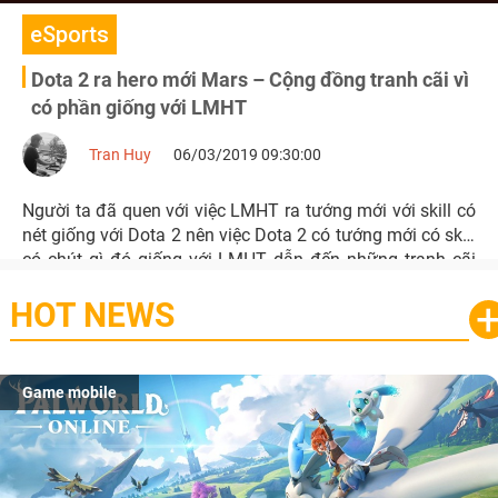
eSports
Dota 2 ra hero mới Mars – Cộng đồng tranh cãi vì
có phần giống với LMHT
Tran Huy
06/03/2019 09:30:00
Người ta đã quen với việc LMHT ra tướng mới với skill có
nét giống với Dota 2 nên việc Dota 2 có tướng mới có skill
có chút gì đó giống với LMHT dẫn đến những tranh cãi
thú vị của cộng đồng.
HOT NEWS
Game mobile