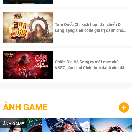
Tam Quốc Chí kích hoạt đại chiến Di
Lăng, tặng siêu code giá trị dành cho
100 độc giả đầu tiên.
Chiến Địa Vô Song ra mắt máy chủ
VS57, sân chơi đích thực dành cho dân
cày
ẢNH GAME
+
ẢNH GAME