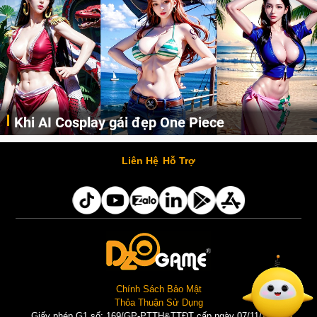
Khi AI Cosplay gái đẹp One Piece
Những cô nàng nóng bỏng Boa Hancock, Nico Robin, Nami, Yamato hay Perona được AI vẽ lại dưới hình thức Cosplay cực kỳ chuẩn chỉnh.
Liên Hệ
Hỗ Trợ
Chính Sách Bảo Mật
Thỏa Thuận Sử Dụng
Giấy phép G1 số: 169/GP-PTTH&TTĐT cấp ngày 07/11/2025 |