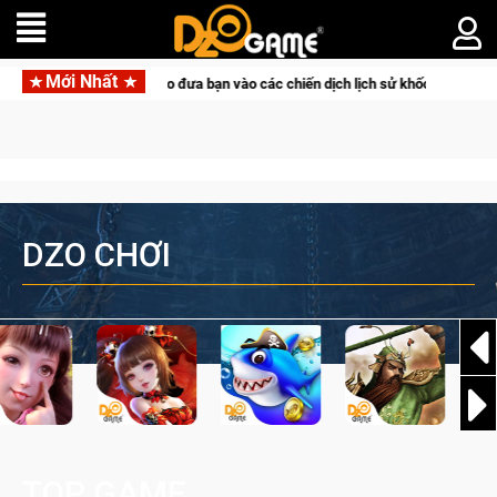
Mới Nhất
 tọa độ đỉnh cao đưa bạn vào các chiến dịch lịch sử khốc liệt
DZO CHƠI
TOP GAME