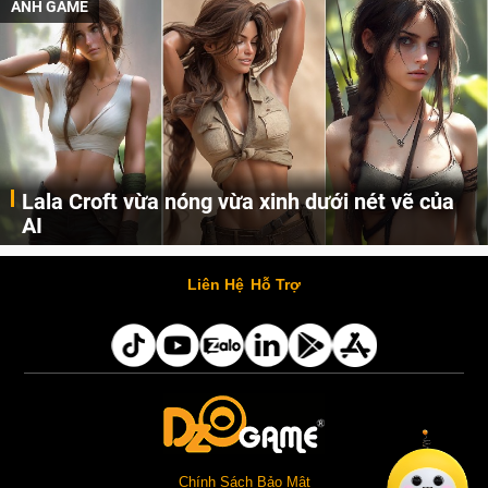
ẢNH GAME
Lala Croft vừa nóng vừa xinh dưới nét vẽ của
AI
Cùng đến với những hình ảnh Lala Croft của Tomb Raider dưới nét vẽ của AI. Một cô nàng xinh đẹp, nóng bỏng nhưng cũng rắn rỏi và mạnh mẽ.
Liên Hệ
Hỗ Trợ
Chính Sách Bảo Mật