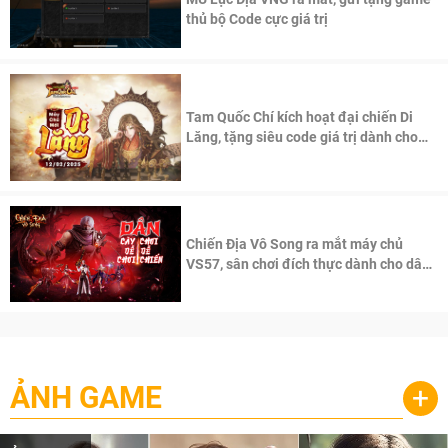
thủ bộ Code cực giá trị
Tam Quốc Chí kích hoạt đại chiến Di
Lăng, tặng siêu code giá trị dành cho
100 độc giả đầu tiên.
Chiến Địa Vô Song ra mắt máy chủ
VS57, sân chơi đích thực dành cho dân
cày
ẢNH GAME
+