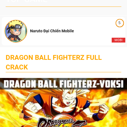
5
Naruto Đại Chiến Mobile
MOBI
DRAGON BALL FIGHTERZ FULL
CRACK