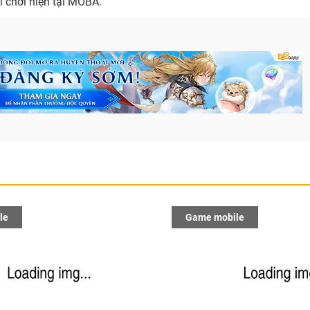
 chơi hiện tại MOBA.
le
Game mobile