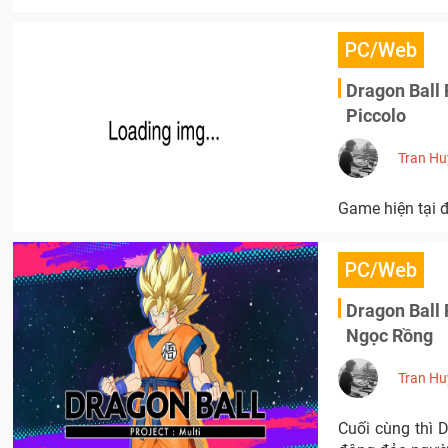
PC/Web
Dragon Ball P
Piccolo
Tran Hu
Game hiện tại 
PC/Web
Dragon Ball 
Ngọc Rồng
Tran Hu
Cuối cùng thì 