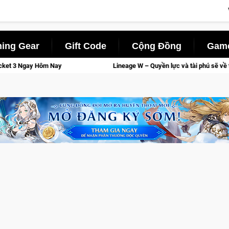
ing Gear
Gift Code
Cộng Đồng
Game
Nay
Lineage W – Quyền lực và tài phú sẽ về tay kẻ đoạt được 