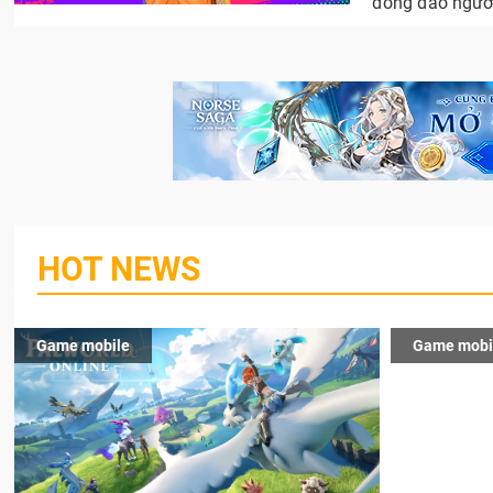
đông đảo người
HOT NEWS
Game mobile
Game mobi