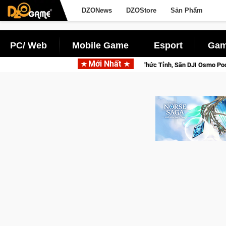
DZONews
DZOStore
Sản Phẩm
PC/ Web
Mobile Game
Esport
Gam
Mới Nhất
sed Beta Norse Saga: Cửu Giới Thức Tỉnh, Săn DJI Osmo Pocket 3 Ngay Hôm 