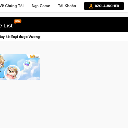
Về Chúng Tôi
Nạp Game
Tài Khoản
 List
Vương Quyền thành Kent sắp tới!
Medal Hunter: Game bắn súng 