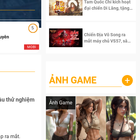
Tam Quốc Chí kích hoạt
đại chiến Di Lăng, tặng
siêu code giá trị dành
cho 100 độc giả đầu
tiên.
5
5
Chiến Địa Vô Song ra
Duyên
Ngạo Thiên Mobile
mắt máy chủ VS57, sân
chơi đích thực dành cho
MOBI
MOB
dân cày
ẢNH GAME
+
Lala Croft vừa nóng vừa xinh dưới nét vẽ
của AI
ầu thử nghiệm
Ảnh Game
p ra mắt.