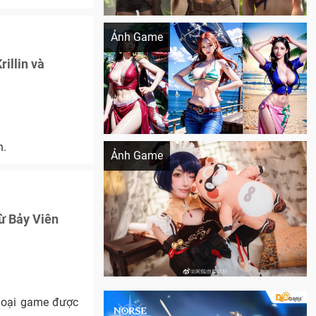
Khi AI Cosplay gái đẹp One Piece
Ảnh Game
rillin và
Cosplay Xiangling siêu cute
n.
Ảnh Game
ừ Bảy Viên
 loại game được