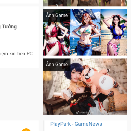
Khi AI Cosplay gái đẹp One Piece
Ảnh Game
g Tưởng
iệm kín trên PC
Cosplay Xiangling siêu cute
Ảnh Game
PlayPark - GameNews