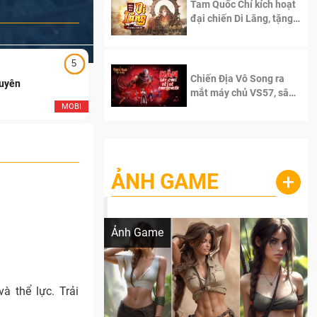
Tam Quốc Chí kích hoạt
đại chiến Di Lăng, tặng
siêu code giá trị dành
cho 100 độc giả đầu
tiên.
5
5
Chiến Địa Vô Song ra
Duyên
Ngạo Thiên Mobile
mắt máy chủ VS57, sân
chơi đích thực dành cho
MOBI
MOB
dân cày
ẢNH GAME
+
Lala Croft vừa nóng vừa xinh dưới nét vẽ
của AI
Ảnh Game
à thể lực. Trải