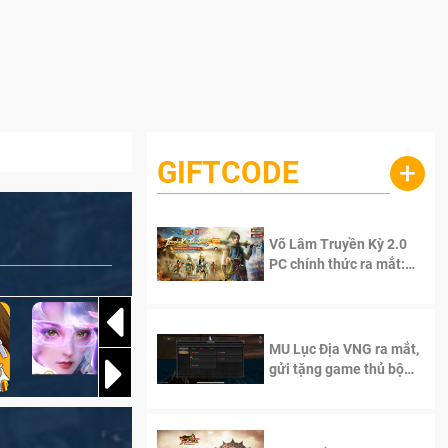
GIFTCODE
+
Võ Lâm Truyền Kỳ 2.0
PC chính thức ra mắt:
Sống lại thanh xuân, giữ
trọn tinh thần Võ Lâm
MU Lục Địa VNG ra mắt,
gửi tặng game thủ bộ
Code cực giá trị