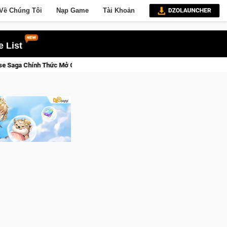
Về Chúng Tôi
Nạp Game
Tài Khoản
 List
ửa Closed Beta Tại Việt Nam Từ 04 – 11/08/2026
Gia Nhập C