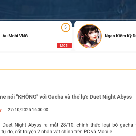
5
Au Mobi VNG
Ngạo Kiếm Kỳ 
MOBI
me nói "KHÔNG" với Gacha và thể lực Duet Night Abyss
y
27/10/2025 16:00:00
uet Night Abyss ra mắt 28/10, chính thức loại bỏ gacha v
ự do, cốt truyện 2 nhân vật chính trên PC và Mobile.