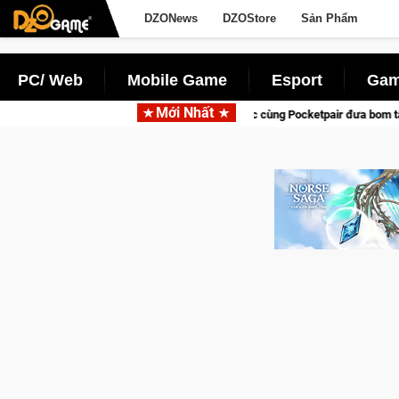
DZONews
DZOStore
Sản Phẩm
PC/ Web
Mobile Game
Esport
Gam
Mới Nhất
Garena hợp tác cùng Pocketpair đưa bom tấn săn thú sinh tồn lên di 