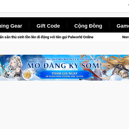
ing Gear
Gift Code
Cộng Đồng
Game
động với tên gọi Palworld Online
Norse Saga Chính Thức Mở C