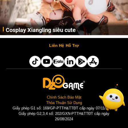
Cosplay Xiangling siêu cute
Cùng thưởng thức những hình ảnh cosplay Xiangling trong Genshin Impact siêu dễ thương của người dùng Weibo "阿包也是兔娘"
Liên Hệ
Hỗ Trợ
Chính Sách Bảo Mật
Thỏa Thuận Sử Dụng
Giấy phép G1 số: 169/GP-PTTH&TTĐT cấp ngày 07/11/2025 |
Giấy phép G2,3,4 số: 202/GXN-PTTH&TTĐT cấp ngày
26/08/2024