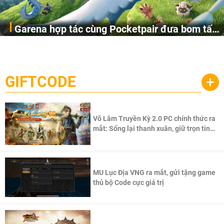
Garena hợp tác cùng Pocketpair đưa bom tấn
Garena Singapore hôm nay đã công bố Palworld Online,
săn thú sinh tồn lên di động với tên gọi
một cuộc phiêu lưu sinh tồn nhiều người chơi mới hiện
Palworld Online
đang được phát triển dựa trên IP Palworld nổi tiếng toàn
cầu, theo giấy phép chính thức từ công ty game Nhật Bản
GIFTCODE
+
Pocketpair, Inc.
Võ Lâm Truyền Kỳ 2.0 PC chính thức ra
mắt: Sống lại thanh xuân, giữ trọn tinh
thần Võ Lâm
MU Lục Địa VNG ra mắt, gửi tặng game
thủ bộ Code cực giá trị