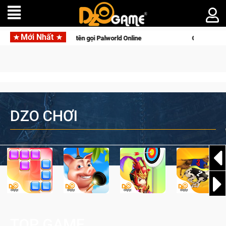
Mới Nhất
 di động với tên gọi Palworld Online
Gia Nhập Closed Beta N
DZO CHƠI
TOP GAME