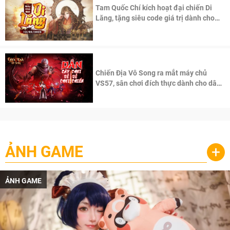
Tam Quốc Chí kích hoạt đại chiến Di
Lăng, tặng siêu code giá trị dành cho
100 độc giả đầu tiên.
Chiến Địa Vô Song ra mắt máy chủ
VS57, sân chơi đích thực dành cho dân
cày
ẢNH GAME
+
ẢNH GAME