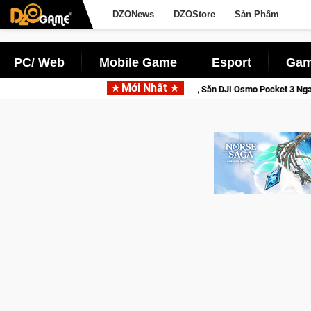
DZONews
DZOStore
Sản Phẩm
PC/ Web
Mobile Game
Esport
Gam
Mới Nhất
e Saga: Cửu Giới Thức Tỉnh, Săn DJI Osmo Pocket 3 Ngay Hôm Nay