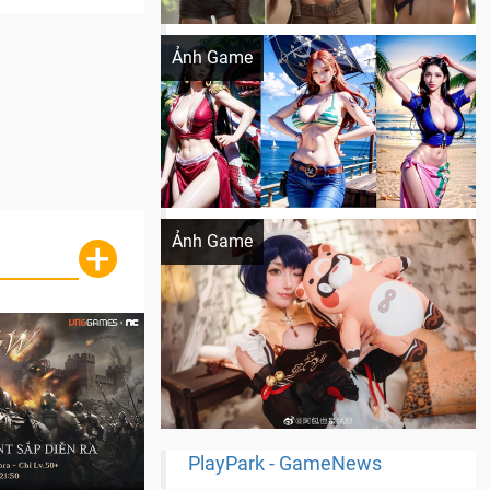
Khi AI Cosplay gái đẹp One Piece
Ảnh Game
Cosplay Xiangling siêu cute
Ảnh Game
+
PlayPark - GameNews