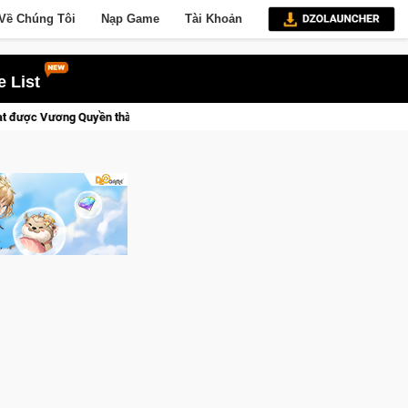
Về Chúng Tôi
Nạp Game
Tài Khoản
 List
hành Kent sắp tới!
Trial Xtreme Freedom – Game đua xe mô tô