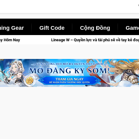
ing Gear
Gift Code
Cộng Đồng
Game
Lineage W – Quyền lực và tài phú sẽ về tay kẻ đoạt được Vương Quyền t