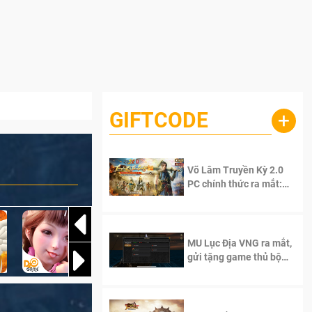
GIFTCODE
+
Võ Lâm Truyền Kỳ 2.0
PC chính thức ra mắt:
Sống lại thanh xuân, giữ
trọn tinh thần Võ Lâm
MU Lục Địa VNG ra mắt,
gửi tặng game thủ bộ
Code cực giá trị