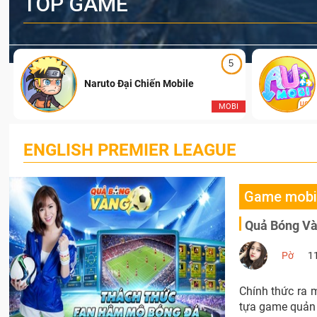
TOP GAME
5
Naruto Đại Chiến Mobile
I
MOBI
ENGLISH PREMIER LEAGUE
Game mobi
Pờ
1
Chính thức ra 
tựa game quản 