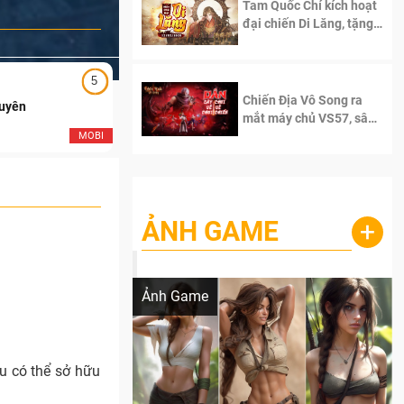
Tam Quốc Chí kích hoạt
đại chiến Di Lăng, tặng
siêu code giá trị dành
cho 100 độc giả đầu
tiên.
5
5
Chiến Địa Vô Song ra
Duyên
Ngạo Thiên Mobile
mắt máy chủ VS57, sân
chơi đích thực dành cho
MOBI
MOB
dân cày
ẢNH GAME
+
Lala Croft vừa nóng vừa xinh dưới nét vẽ
của AI
Ảnh Game
u có thể sở hữu