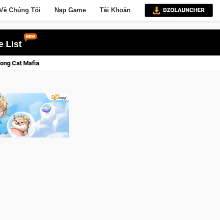
Về Chúng Tôi
Nạp Game
Tài Khoản
 List
Trang bị của game thủ Crossfire sẽ lộng lẫy ánh đèn với Kho B