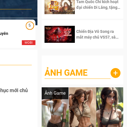
Tam Quốc Chí kích hoạt
đại chiến Di Lăng, tặng
siêu code giá trị dành
cho 100 độc giả đầu
tiên.
5
5
Chiến Địa Vô Song ra
Duyên
Ngạo Thiên Mobile
mắt máy chủ VS57, sân
chơi đích thực dành cho
MOBI
MOB
dân cày
ẢNH GAME
+
Lala Croft vừa nóng vừa xinh dưới nét vẽ
của AI
phục mới chủ
Ảnh Game