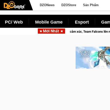
DZONews
DZOStore
Sản Phẩm
PC/ Web
Mobile Game
Esport
Gam
Mới Nhất
a 2 khép lại với hành trình đầy cảm xúc, Team Falcons lên ngôi vô địch