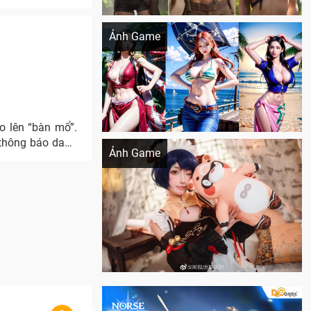
Khi AI Cosplay gái đẹp One Piece
Ảnh Game
o lên “bàn mổ”.
Cosplay Xiangling siêu cute
 thông báo danh
Ảnh Game