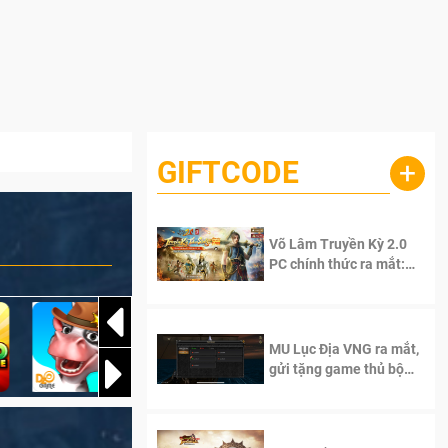
GIFTCODE
+
Võ Lâm Truyền Kỳ 2.0
PC chính thức ra mắt:
Sống lại thanh xuân, giữ
trọn tinh thần Võ Lâm
MU Lục Địa VNG ra mắt,
gửi tặng game thủ bộ
Code cực giá trị