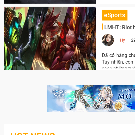
eSports
LMHT: Riot h
Hy
2
Đã có hàng chụ
Tuy nhiên, con
sách những tướ