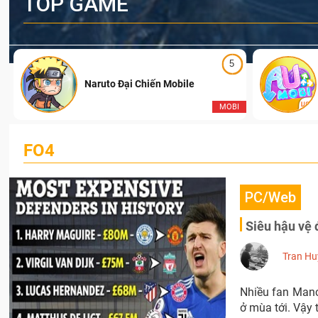
TOP GAME
5
Naruto Đại Chiến Mobile
I
MOBI
FO4
PC/Web
Siêu hậu vệ đ
Tran Hu
Nhiều fan Manc
ở mùa tới. Vậy 