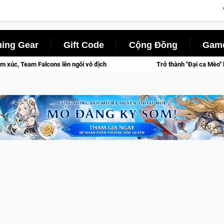
ing Gear
Gift Code
Cộng Đồng
Game
s lên ngôi vô địch
Trở thành "Đại ca Mèo" khuấy đảo thế giới