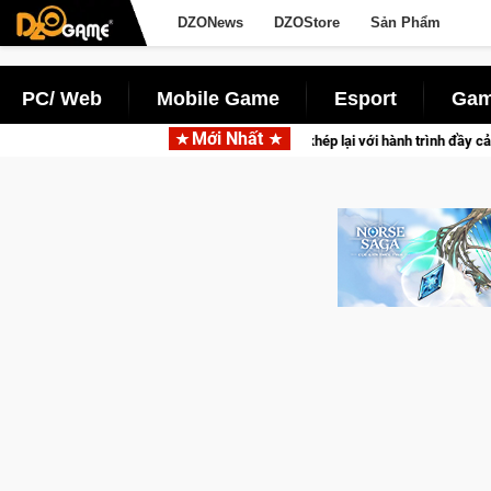
DZONews
DZOStore
Sản Phẩm
PC/ Web
Mobile Game
Esport
Gam
Mới Nhất
CFVL 2026 Mùa 2 khép lại với hành trình đầy cảm xúc, Team Falcon