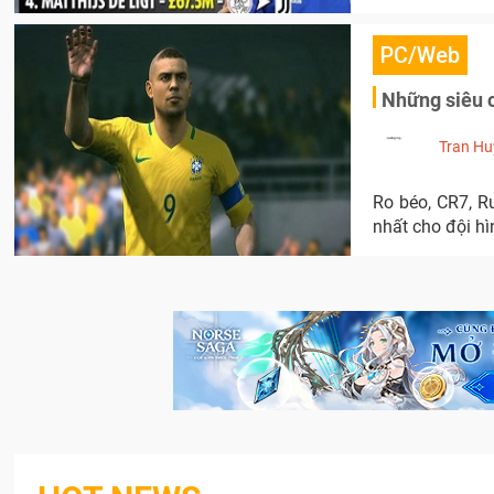
PC/Web
Những siêu c
Tran Hu
Ro béo, CR7, Ru
nhất cho đội hì