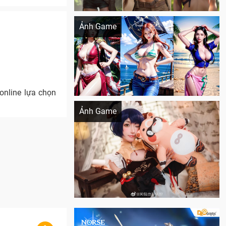
Khi AI Cosplay gái đẹp One Piece
Ảnh Game
 online lựa chọn
Cosplay Xiangling siêu cute
Ảnh Game