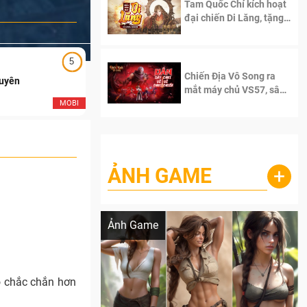
Tam Quốc Chí kích hoạt
đại chiến Di Lăng, tặng
siêu code giá trị dành
cho 100 độc giả đầu
tiên.
5
5
Chiến Địa Vô Song ra
Duyên
Ngạo Thiên Mobile
mắt máy chủ VS57, sân
chơi đích thực dành cho
MOBI
MOB
dân cày
ẢNH GAME
+
Lala Croft vừa nóng vừa xinh dưới nét vẽ
của AI
Ảnh Game
ỏ chắc chắn hơn