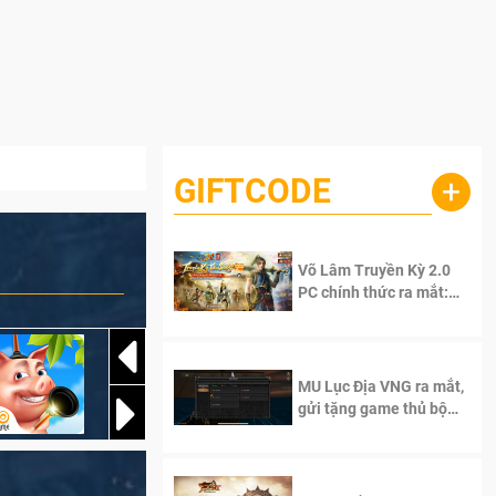
GIFTCODE
+
Võ Lâm Truyền Kỳ 2.0
PC chính thức ra mắt:
Sống lại thanh xuân, giữ
trọn tinh thần Võ Lâm
MU Lục Địa VNG ra mắt,
gửi tặng game thủ bộ
Code cực giá trị