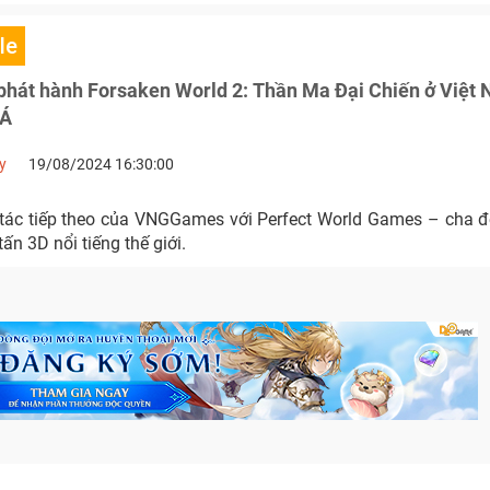
le
át hành Forsaken World 2: Thần Ma Đại Chiến ở Việt N
 Á
y
19/08/2024 16:30:00
 tác tiếp theo của VNGGames với Perfect World Games – cha đ
n 3D nổi tiếng thế giới.