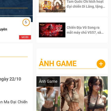
Tam Quốc Chí kích hoạt
đại chiến Di Lăng, tặng
siêu code giá trị dành
cho 100 độc giả đầu
tiên.
5
5
Chiến Địa Vô Song ra
Duyên
Ngạo Thiên Mobile
mắt máy chủ VS57, sân
chơi đích thực dành cho
MOBI
MOB
dân cày
ẢNH GAME
+
Lala Croft vừa nóng vừa xinh dưới nét vẽ
của AI
ngày 22/10
Ảnh Game
ần Ma Đại Chiến