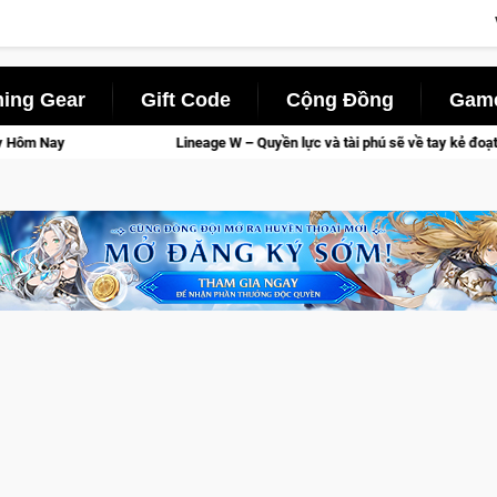
ing Gear
Gift Code
Cộng Đồng
Game
Lineage W – Quyền lực và tài phú sẽ về tay kẻ đoạt được Vương Quyền thành 