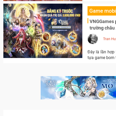
Game mobi
VNGGames ph
trường châu
Tran Hu
Đây là lần hợp
tựa game bom tấ