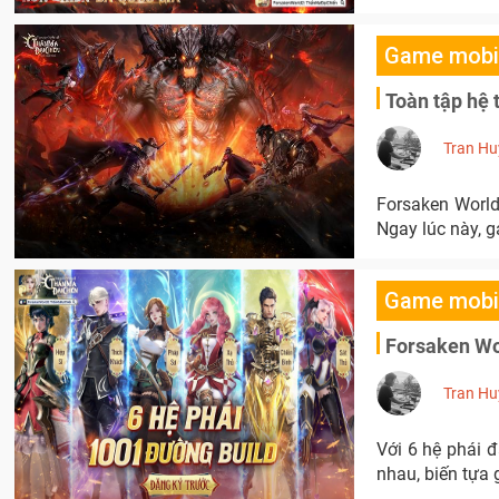
Game mobi
Toàn tập hệ 
Tran Hu
Forsaken World
Ngay lúc này, 
Game mobi
Forsaken Wor
Tran Hu
Với 6 hệ phái 
nhau, biến tựa