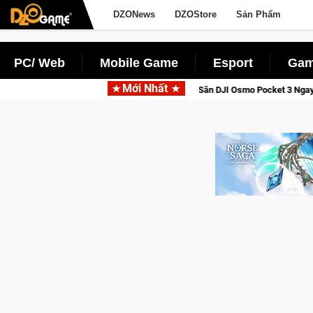
DZONews
DZOStore
Sản Phẩm
PC/ Web
Mobile Game
Esport
Gam
Mới Nhất
a: Cửu Giới Thức Tỉnh, Săn DJI Osmo Pocket 3 Ngay Hôm Nay