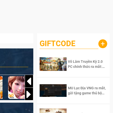
GIFTCODE
+
Võ Lâm Truyền Kỳ 2.0
PC chính thức ra mắt:
Sống lại thanh xuân, giữ
trọn tinh thần Võ Lâm
MU Lục Địa VNG ra mắt,
gửi tặng game thủ bộ
Code cực giá trị