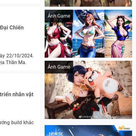
Khi AI Cosplay gái đẹp One Piece
Ảnh Game
 Đại Chiến
gày 22/10/2024.
Cosplay Xiangling siêu cute
Địa Thần Ma.
Ảnh Game
triển nhân vật
ướng build khác