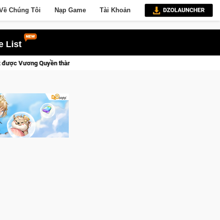
Về Chúng Tôi
Nạp Game
Tài Khoản
 List
Kent sắp tới!
Medal Hunter: Game bắn súng PvP tọa độ đỉnh ca