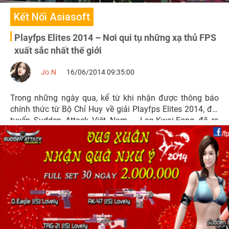
Kết Nối Asiasoft
Playfps Elites 2014 – Nơi qui tụ những xạ thủ FPS
xuất sắc nhất thế giới
Jo.N
16/06/2014 09:35:00
Trong những ngày qua, kể từ khi nhận được thông báo
chính thức từ Bộ Chỉ Huy về giải Playfps Elites 2014, đội
tuyển Sudden Attack Việt Nam – Lan.Kwai.Fong đã ra
sức tập luyện ngày đêm với quyết tâm chinh phục giải
đấu lần này.