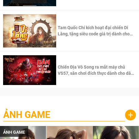
Tam Quốc Chí kích hoạt đại chiến Di
Lăng, tặng siêu code giá trị dành cho
100 độc giả đầu tiên.
Chiến Địa Vô Song ra mắt máy chủ
VS57, sân chơi đích thực dành cho dân
cày
ẢNH GAME
+
ẢNH GAME