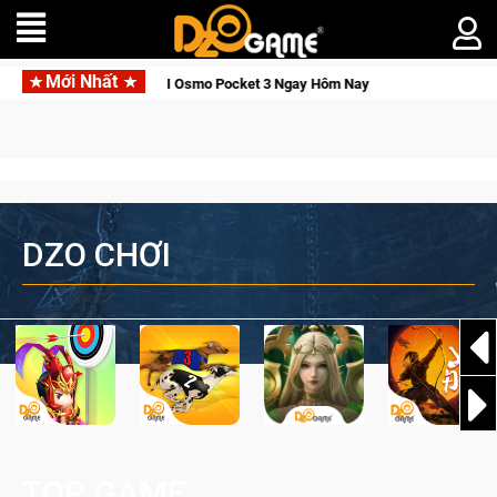
Mới Nhất
ỉnh, Săn DJI Osmo Pocket 3 Ngay Hôm Nay
Lineage W – Quyền 
DZO CHƠI
TOP GAME