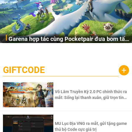
Garena hợp tác cùng Pocketpair đưa bom tấn
Garena Singapore hôm nay đã công bố Palworld Online,
săn thú sinh tồn lên di động với tên gọi
một cuộc phiêu lưu sinh tồn nhiều người chơi mới hiện
Palworld Online
đang được phát triển dựa trên IP Palworld nổi tiếng toàn
cầu, theo giấy phép chính thức từ công ty game Nhật Bản
GIFTCODE
+
Pocketpair, Inc.
Võ Lâm Truyền Kỳ 2.0 PC chính thức ra
mắt: Sống lại thanh xuân, giữ trọn tinh
thần Võ Lâm
MU Lục Địa VNG ra mắt, gửi tặng game
thủ bộ Code cực giá trị