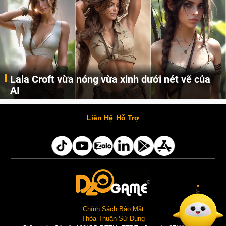
Lala Croft vừa nóng vừa xinh dưới nét vẽ của
AI
Cùng đến với những hình ảnh Lala Croft của Tomb Raider dưới nét vẽ của AI. Một cô nàng xinh đẹp, nóng bỏng nhưng cũng rắn rỏi và mạnh mẽ.
Liên Hệ
Hỗ Trợ
Chính Sách Bảo Mật
Thỏa Thuận Sử Dụng