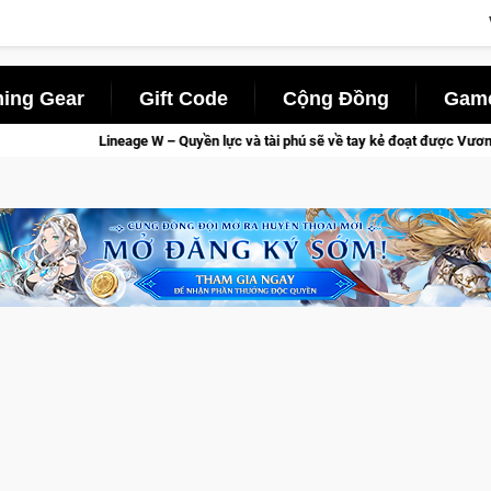
ing Gear
Gift Code
Cộng Đồng
Game
i phú sẽ về tay kẻ đoạt được Vương Quyền thành Kent sắp tới!