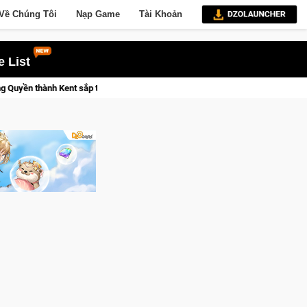
Về Chúng Tôi
Nạp Game
Tài Khoản
 List
CFVL 2026 Mùa 2 khép lại với hành trình đầy cảm xúc, Team Falcons lên ngôi