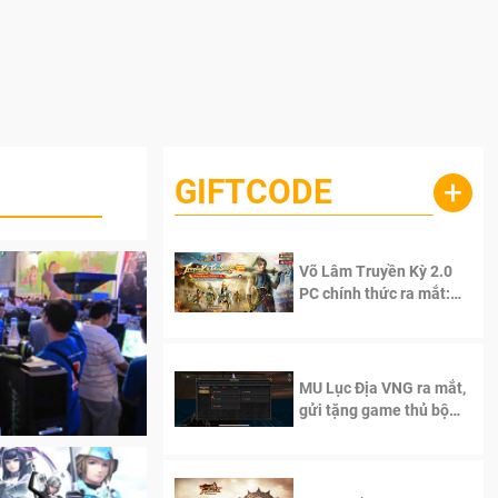
GIFTCODE
+
Võ Lâm Truyền Kỳ 2.0
PC chính thức ra mắt:
Sống lại thanh xuân, giữ
trọn tinh thần Võ Lâm
MU Lục Địa VNG ra mắt,
gửi tặng game thủ bộ
Code cực giá trị
ền hình trực
ông Nam Á
oàn AsiaSoft Online