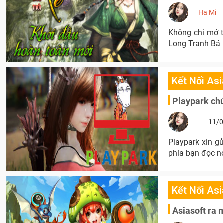
Ha Mi
Không chỉ mở t
Long Tranh Bá 
Kết Nối Asi
Playpark ch
11/0
Playpark xin g
phía bạn đọc n
Kết Nối Asi
Asiasoft ra