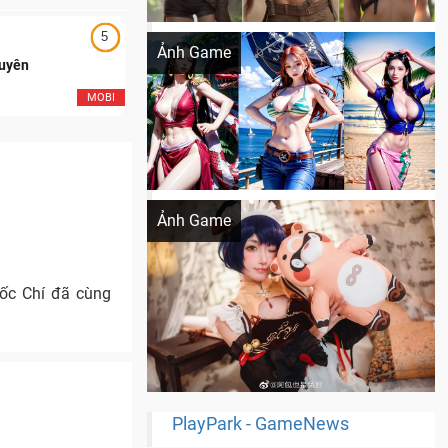
Khi AI Cosplay gái đẹp One Piece
5
5
Ảnh Game
Duyên
Ngạo Thiên Mobile
MOBI
MOB
Cosplay Xiangling siêu cute
Ảnh Game
ốc Chí đã cùng
PlayPark - GameNews