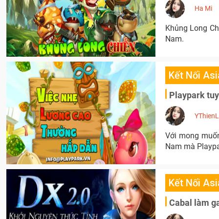
Ha Mi
Khủng Long Chiế
Nam.
Kết Nối Asi
Playpark tu
YThien
Với mong muốn 
Nam mà Playpar
Kết Nối Asi
Cabal làm ga