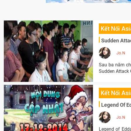
Kết Nối Asi
Sudden Attac
Jo.N
Sau ba năm chờ
Sudden Attack 
Kết Nối Asi
Legend Of Ed
Jo.N
Legend of Edda