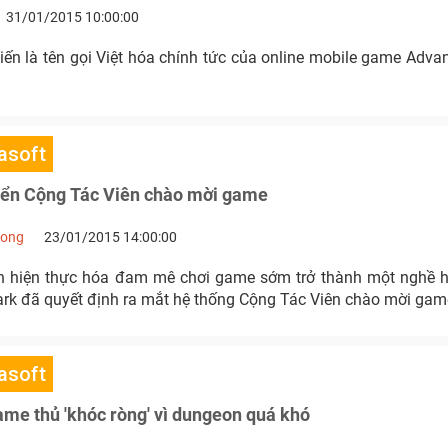
31/01/2015 10:00:00
n là tên gọi Việt hóa chính tức của online mobile game Advan
asoft
yển Cộng Tác Viên chào mời game
Long
23/01/2015 14:00:00
hiện thực hóa đam mê chơi game sớm trở thành một nghề hái
k đã quyết định ra mắt hệ thống Cộng Tác Viên chào mời gam
asoft
me thủ 'khóc ròng' vì dungeon quá khó