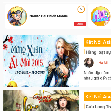
5
Naruto Đại Chiến Mobile
I
MOBI
Kết Nối Asi
Hàng loạt sự
Ha Mi
Nhân dịp năm 
nhau gởi đến cộ
Kết Nối Asi
Cửu Long Tra