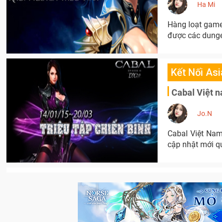
Ha Mi
Hàng loạt game
được các dunge
Kết Nối Asi
Cabal Việt 
Jo.N
Cabal Việt Nam
cập nhật mới q