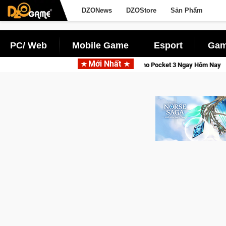
DZONews
DZOStore
Sản Phẩm
PC/ Web
Mobile Game
Esport
Gam
Mới Nhất
 DJI Osmo Pocket 3 Ngay Hôm Nay
Lineage W – Quyền lực và tà