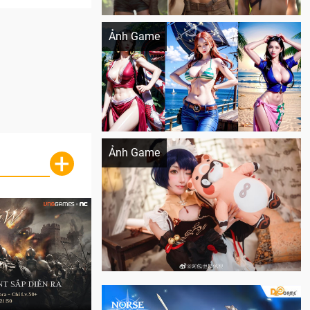
Khi AI Cosplay gái đẹp One Piece
Ảnh Game
Cosplay Xiangling siêu cute
Ảnh Game
+