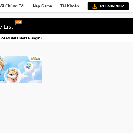
Về Chúng Tôi
Nạp Game
Tài Khoản
 List
: Cửu Giới Thức Tỉnh, Săn DJI Osmo Pocket 3 Ngay Hôm Nay