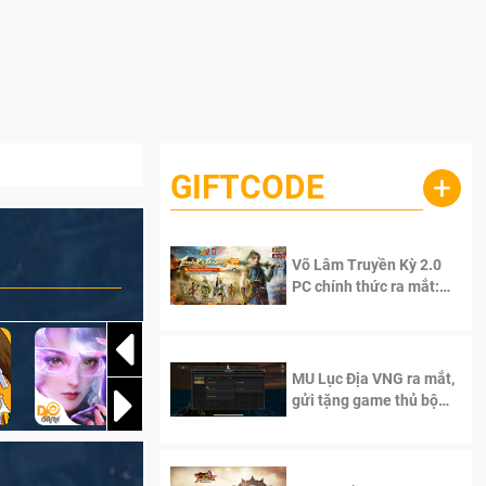
GIFTCODE
+
Võ Lâm Truyền Kỳ 2.0
PC chính thức ra mắt:
Sống lại thanh xuân, giữ
trọn tinh thần Võ Lâm
MU Lục Địa VNG ra mắt,
gửi tặng game thủ bộ
Code cực giá trị