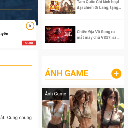
Tam Quốc Chí kích hoạt
đại chiến Di Lăng, tặng
siêu code giá trị dành
cho 100 độc giả đầu
tiên.
5
5
Chiến Địa Vô Song ra
Duyên
Ngạo Thiên Mobile
mắt máy chủ VS57, sân
chơi đích thực dành cho
MOBI
MOB
dân cày
ẢNH GAME
+
Lala Croft vừa nóng vừa xinh dưới nét vẽ
của AI
Ảnh Game
mắt. Cùng chúng