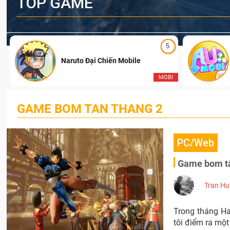
TOP GAME
5
Naruto Đại Chiến Mobile
I
MOBI
GAME BOM TAN THANG 2
PC/Web
Game bom tấ
Tran Hu
Trong tháng Ha
tôi điểm ra một