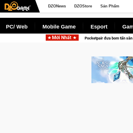
DZONews
DZOStore
Sản Phẩm
PC/ Web
Mobile Game
Esport
Gam
Mới Nhất
Garena hợp tác cùng Pocketpair đưa bom tấn săn thú sinh tồn lên di động 