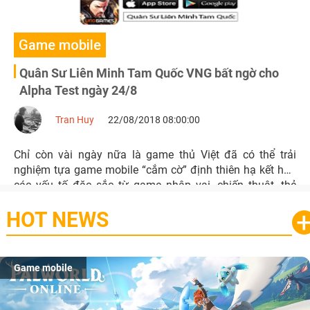
Game mobile
Quân Sư Liên Minh Tam Quốc VNG bất ngờ cho
Alpha Test ngày 24/8
Tran Huy
22/08/2018 08:00:00
Chỉ còn vài ngày nữa là game thủ Việt đã có thể trải
nghiệm tựa game mobile “cắm cờ” định thiên hạ kết hợp
các yếu tố đặc sắc từ game nhập vai, chiến thuật, thẻ
tướng - Quân Sư Liên Minh Tam Quốc VNG.
HOT NEWS
Game mobile