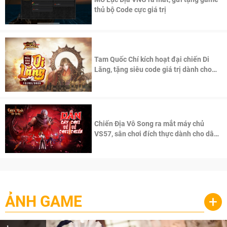
thủ bộ Code cực giá trị
Tam Quốc Chí kích hoạt đại chiến Di
Lăng, tặng siêu code giá trị dành cho
100 độc giả đầu tiên.
Chiến Địa Vô Song ra mắt máy chủ
VS57, sân chơi đích thực dành cho dân
cày
ẢNH GAME
+