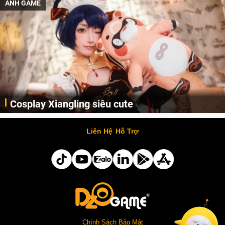
ẢNH GAME
Cosplay Xiangling siêu cute
Cùng thưởng thức những hình ảnh cosplay Xiangling trong Genshin Impact siêu dễ thương của người dùng Weibo "阿包也是兔娘"
Liên Hệ
Hỗ Trợ
Chính Sách Bảo Mật