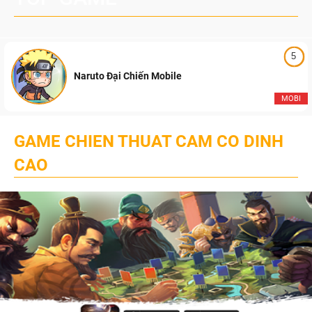
5
Naruto Đại Chiến Mobile
MOBI
GAME CHIEN THUAT CAM CO DINH
CAO