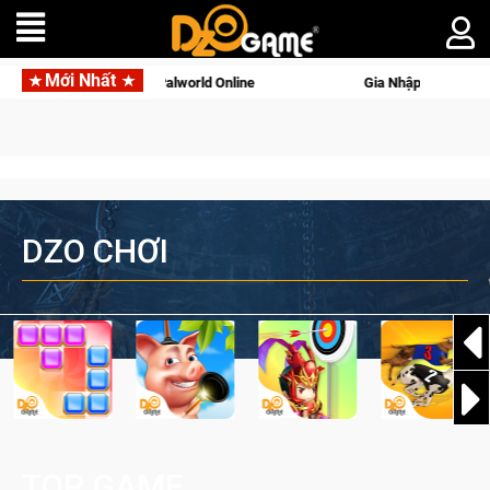
Mới Nhất
ộng với tên gọi Palworld Online
Gia Nhập Closed Beta Norse 
DZO CHƠI
TOP GAME