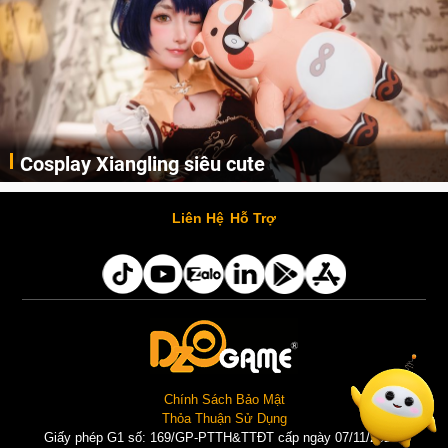
Cosplay Xiangling siêu cute
Cùng thưởng thức những hình ảnh cosplay Xiangling trong Genshin Impact siêu dễ thương của người dùng Weibo "阿包也是兔娘"
Liên Hệ
Hỗ Trợ
Chính Sách Bảo Mật
Thỏa Thuận Sử Dụng
Giấy phép G1 số: 169/GP-PTTH&TTĐT cấp ngày 07/11/2025 |