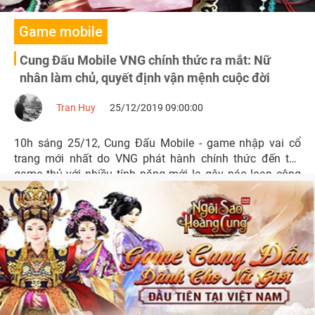
Game mobile
Cung Đấu Mobile VNG chính thức ra mắt: Nữ
nhân làm chủ, quyết định vận mệnh cuộc đời
Tran Huy
25/12/2019 09:00:00
10h sáng 25/12, Cung Đấu Mobile - game nhập vai cổ
trang mới nhất do VNG phát hành chính thức đến tay
game thủ với nhiều tính năng mới lạ gây náo loạn cộng
đồng. NPH còn dành bộ quà đặc biệt gửi đến người chơi
tham gia Cung Đấu Mobile ngay trong ngày ra mắt.