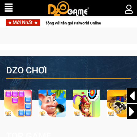
Mới Nhất
 động với tên gọi Palworld Online
Gia Nhập Closed Beta Norse
DZO CHƠI
TOP GAME