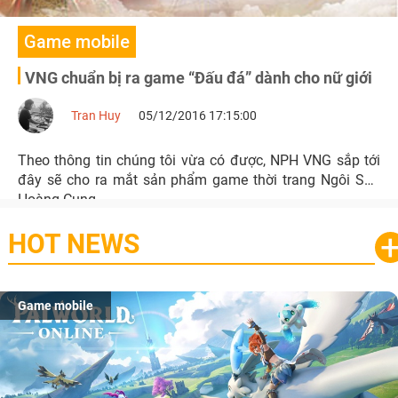
Game mobile
VNG chuẩn bị ra game “Đấu đá” dành cho nữ giới
Tran Huy
05/12/2016 17:15:00
Theo thông tin chúng tôi vừa có được, NPH VNG sắp tới
đây sẽ cho ra mắt sản phẩm game thời trang Ngôi Sao
Hoàng Cung.
HOT NEWS
Game mobile