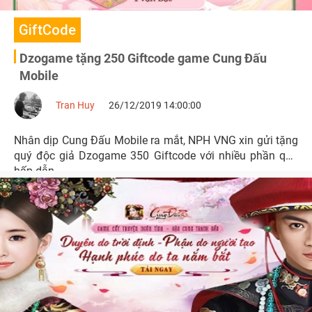
GiftCode
Dzogame tặng 250 Giftcode game Cung Đấu
Mobile
Tran Huy
26/12/2019 14:00:00
Nhân dịp Cung Đấu Mobile ra mắt, NPH VNG xin gửi tặng
quý độc giả Dzogame 350 Giftcode với nhiều phần quà
hấp dẫn.