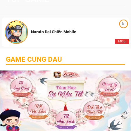
5
Naruto Đại Chiến Mobile
MOBI
GAME CUNG DAU