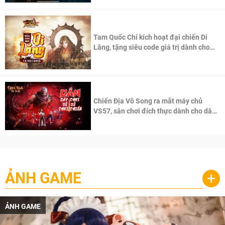
Tam Quốc Chí kích hoạt đại chiến Di
Lăng, tặng siêu code giá trị dành cho
100 độc giả đầu tiên.
Chiến Địa Vô Song ra mắt máy chủ
VS57, sân chơi đích thực dành cho dân
cày
ẢNH GAME
+
ẢNH GAME