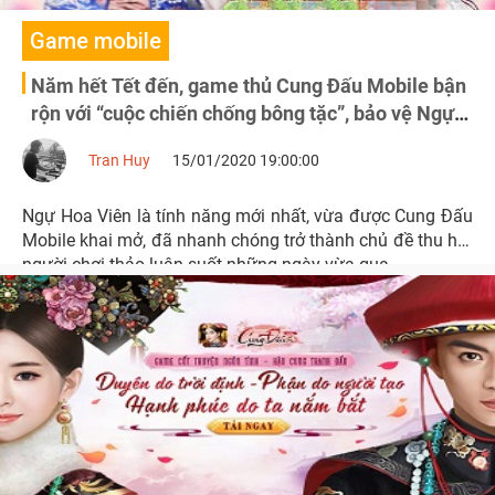
Game mobile
Năm hết Tết đến, game thủ Cung Đấu Mobile bận
rộn với “cuộc chiến chống bông tặc”, bảo vệ Ngự
Hoa Viên
Tran Huy
15/01/2020 19:00:00
Ngự Hoa Viên là tính năng mới nhất, vừa được Cung Đấu
Mobile khai mở, đã nhanh chóng trở thành chủ đề thu hút
người chơi thảo luận suốt những ngày vừa qua.