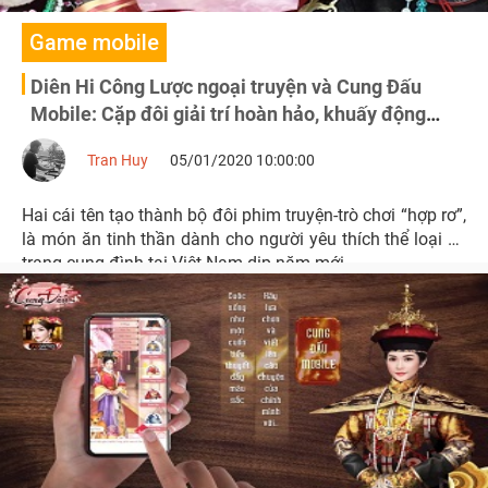
Game mobile
Diên Hi Công Lược ngoại truyện và Cung Đấu
Mobile: Cặp đôi giải trí hoàn hảo, khuấy động
ngày đầu năm
Tran Huy
05/01/2020 10:00:00
Hai cái tên tạo thành bộ đôi phim truyện-trò chơi “hợp rơ”,
là món ăn tinh thần dành cho người yêu thích thể loại cổ
trang cung đình tại Việt Nam dịp năm mới.