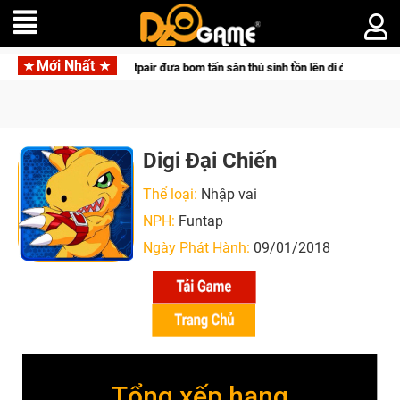
Mới Nhất
 Pocketpair đưa bom tấn săn thú sinh tồn lên di động với tên gọi Palworld Onl
Digi Đại Chiến
Thể loại:
Nhập vai
NPH:
Funtap
Ngày Phát Hành:
09/01/2018
Tổng xếp hạng