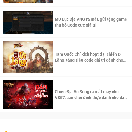
MU Lục Địa VNG ra mắt, gửi tặng game
thủ bộ Code cực giá trị
Tam Quốc Chí kích hoạt đại chiến Di
Lăng, tặng siêu code giá trị dành cho
100 độc giả đầu tiên.
Chiến Địa Vô Song ra mắt máy chủ
VS57, sân chơi đích thực dành cho dân
cày