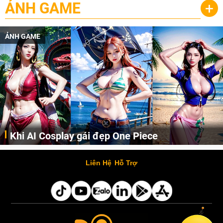
ẢNH GAME
+
ẢNH GAME
Khi AI Cosplay gái đẹp One Piece
Những cô nàng nóng bỏng Boa Hancock, Nico Robin, Nami, Yamato hay Perona được AI vẽ lại dưới hình thức Cosplay cực kỳ chuẩn chỉnh.
Liên Hệ
Hỗ Trợ