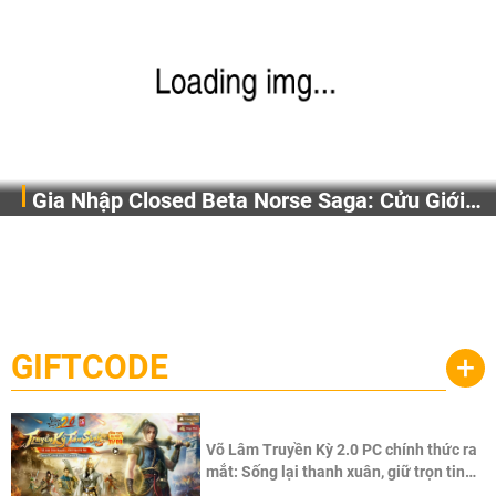
Gia Nhập Closed Beta Norse Saga: Cửu Giới
Bước chân vào Norse Saga: Cửu Giới Thức Tỉnh và sẵn
Thức Tỉnh, Săn DJI Osmo Pocket 3 Ngay Hôm
sàng đón nhận hàng loạt sự kiện hấp dẫn, phần thưởng
Nay
độc quyền cùng vô vàn bất ngờ đang chờ được khám phá!
GIFTCODE
+
Võ Lâm Truyền Kỳ 2.0 PC chính thức ra
mắt: Sống lại thanh xuân, giữ trọn tinh
thần Võ Lâm