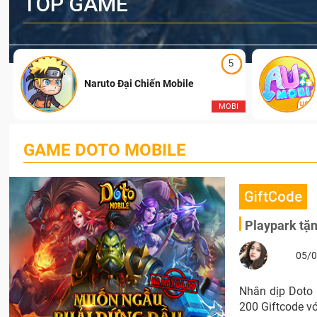
TOP GAME
5
Naruto Đại Chiến Mobile
I
MOBI
GAME DOTO MOBILE
GiftCode
Playpark tặ
05/0
Nhân dịp Doto 
200 Giftcode v