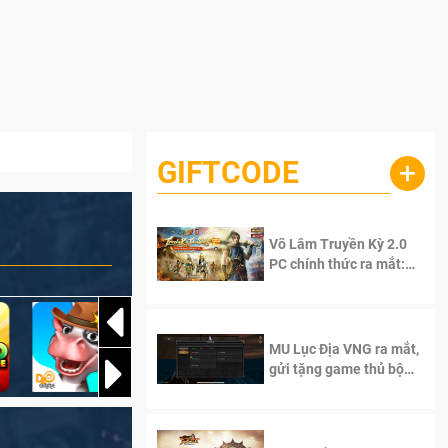
GIFTCODE
+
Võ Lâm Truyền Kỳ 2.0
PC chính thức ra mắt:
Sống lại thanh xuân, giữ
trọn tinh thần Võ Lâm
MU Lục Địa VNG ra mắt,
gửi tặng game thủ bộ
Code cực giá trị