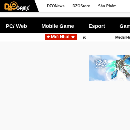
DZONews
DZOStore
Sản Phẩm
PC/ Web
Mobile Game
Esport
Gam
Mới Nhất
 sở hữu vật lý siêu thực
Medal Hunter: Game bắn súng PvP tọ