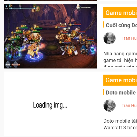
Game mobi
Cuối cùng Do
Tran Hu
Nhá hàng game 
game tái hiện h
định ngày sản
Game mobi
Doto mobile 
Tran Hu
Doto mobile tá
Warcraft 3 từ cố