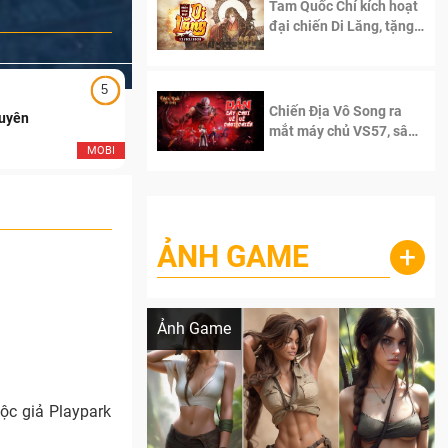
Tam Quốc Chí kích hoạt
đại chiến Di Lăng, tặng
siêu code giá trị dành
cho 100 độc giả đầu
tiên.
5
5
Chiến Địa Vô Song ra
Duyên
Ngạo Thiên Mobile
mắt máy chủ VS57, sân
chơi đích thực dành cho
MOBI
MOB
dân cày
ẢNH GAME
+
Lala Croft vừa nóng vừa xinh dưới nét vẽ
của AI
Ảnh Game
ộc giả Playpark