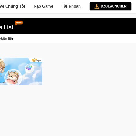
Về Chúng Tôi
Nạp Game
Tài Khoản
 List
FVL 2026 Mùa 2 khép lại với hành trình đầy cảm xúc, Team Falcons lên ngôi vô