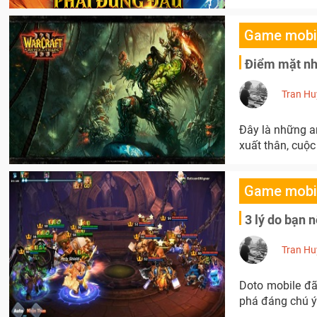
Game mobi
Điểm mặt nhữ
Tran Hu
Đây là những a
xuất thân, cuộc
Game mobi
3 lý do bạn 
Tran Hu
Doto mobile đã
phá đáng chú ý 