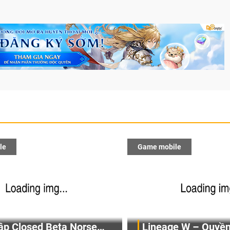
le
Game mobile
ập Closed Beta Norse
Lineage W – Quyền 