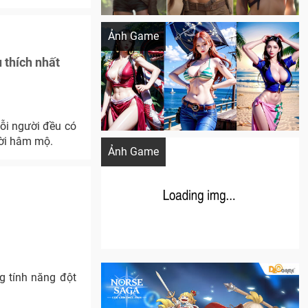
Khi AI Cosplay gái đẹp One Piece
Ảnh Game
 thích nhất
ỗi người đều có
Cosplay Xiangling siêu cute
ười hâm mộ.
Ảnh Game
g tính năng đột