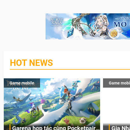
HOT NEWS
Game mobile
Game mobi
Garena hợp tác cùng Pocketpair
Gia Nh