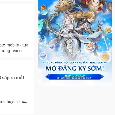
to mobile - tựa
 trang teaser ấn
3 sắp ra mắt
ame huyền thoại