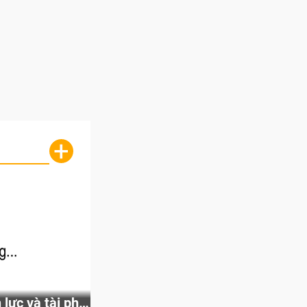
+
lực và tài phú