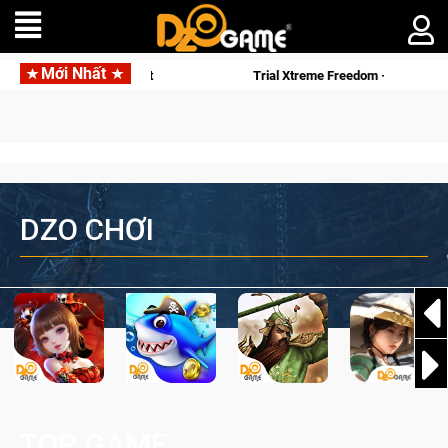
Mới Nhất
lịch sử khốc liệt
Trial Xtreme Freedom – Game đua xe mô tô P
DZO CHƠI
TOP GAME