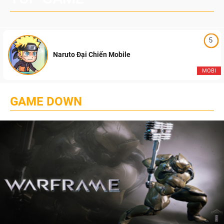
5
Naruto Đại Chiến Mobile
MOBI
GAME DOWN