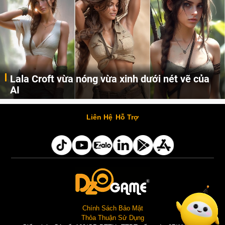
Lala Croft vừa nóng vừa xinh dưới nét vẽ của
AI
Cùng đến với những hình ảnh Lala Croft của Tomb Raider dưới nét vẽ của AI. Một cô nàng xinh đẹp, nóng bỏng nhưng cũng rắn rỏi và mạnh mẽ.
Liên Hệ
Hỗ Trợ
Chính Sách Bảo Mật
Thỏa Thuận Sử Dụng