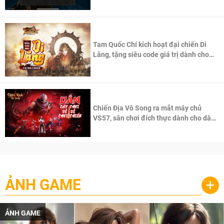
Tam Quốc Chí kích hoạt đại chiến Di
Lăng, tặng siêu code giá trị dành cho
100 độc giả đầu tiên.
Chiến Địa Vô Song ra mắt máy chủ
VS57, sân chơi đích thực dành cho dân
cày
ẢNH GAME
+
ẢNH GAME