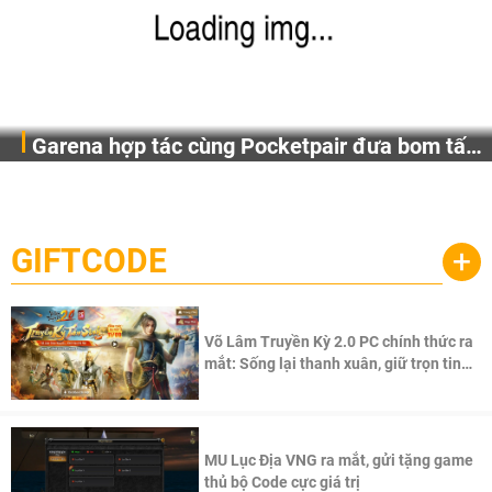
Garena hợp tác cùng Pocketpair đưa bom tấn
Garena Singapore hôm nay đã công bố Palworld Online,
săn thú sinh tồn lên di động với tên gọi
một cuộc phiêu lưu sinh tồn nhiều người chơi mới hiện
Palworld Online
đang được phát triển dựa trên IP Palworld nổi tiếng toàn
cầu, theo giấy phép chính thức từ công ty game Nhật Bản
GIFTCODE
+
Pocketpair, Inc.
Võ Lâm Truyền Kỳ 2.0 PC chính thức ra
mắt: Sống lại thanh xuân, giữ trọn tinh
thần Võ Lâm
MU Lục Địa VNG ra mắt, gửi tặng game
thủ bộ Code cực giá trị