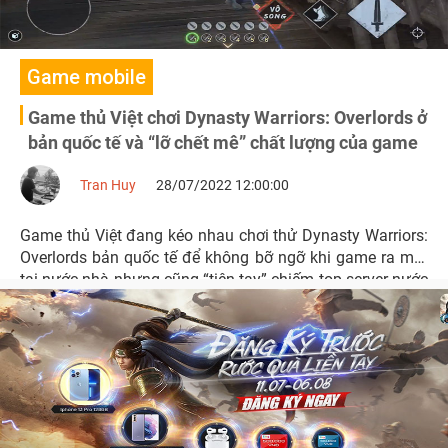
Game mobile
Game thủ Việt chơi Dynasty Warriors: Overlords ở
bản quốc tế và “lỡ chết mê” chất lượng của game
Tran Huy
28/07/2022 12:00:00
Game thủ Việt đang kéo nhau chơi thử Dynasty Warriors:
Overlords bản quốc tế để không bỡ ngỡ khi game ra mắt
tại nước nhà nhưng cũng “tiện tay” chiếm top server nước
bạn. Đồng thời mê mẩn luôn chất lượng của trò chơi.