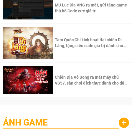
MU Lục Địa VNG ra mắt, gửi tặng game
thủ bộ Code cực giá trị
Tam Quốc Chí kích hoạt đại chiến Di
Lăng, tặng siêu code giá trị dành cho
100 độc giả đầu tiên.
Chiến Địa Vô Song ra mắt máy chủ
VS57, sân chơi đích thực dành cho dân
cày
ẢNH GAME
+