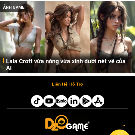
ẢNH GAME
Lala Croft vừa nóng vừa xinh dưới nét vẽ của
AI
Cùng đến với những hình ảnh Lala Croft của Tomb Raider dưới nét vẽ của AI. Một cô nàng xinh đẹp, nóng bỏng nhưng cũng rắn rỏi và mạnh mẽ.
Liên Hệ
Hỗ Trợ