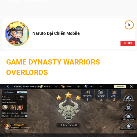
5
Naruto Đại Chiến Mobile
MOBI
GAME DYNASTY WARRIORS
OVERLORDS