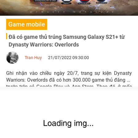
Game mobile
Đã có game thủ trúng Samsung Galaxy S21+ từ
Dynasty Warriors: Overlords
Tran Huy
21/07/2022 09:30:00
Ghi nhận vào chiều ngày 20/7, trang sự kiện Dynasty
Warriors: Overlords đã có hơn 300.000 game thủ đăng ký
trước trên cả Google Play và App Store. Theo đó, ở mốc
này, toàn bộ game thủ sẽ nhận EXP Chiến Hồn – một vật
phẩm cực kỳ hữu ích cho nhân vật ở giai đoạn tân thủ.