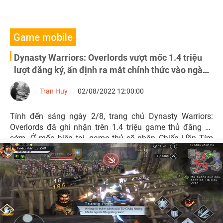
Game mobile
Dynasty Warriors: Overlords vượt mốc 1.4 triệu
lượt đăng ký, ấn định ra mắt chính thức vào ngày
10/8
Tran Huy
02/08/2022 12:00:00
Tính đến sáng ngày 2/8, trang chủ Dynasty Warriors:
Overlords đã ghi nhận trên 1.4 triệu game thủ đăng ký
sớm. Ở mốc hiện tại, game thủ sẽ nhận Chiến Hồn Tím
ngẫu nhiên - hỗ trợ cho tân thủ trong những bước đầu gia
nhập tựa game.