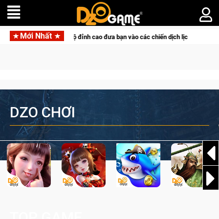
Mới Nhất
tọa độ đỉnh cao đưa bạn vào các chiến dịch lịch sử khốc liệt
DZO CHƠI
TOP GAME