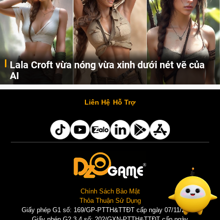
Lala Croft vừa nóng vừa xinh dưới nét vẽ của
AI
Cùng đến với những hình ảnh Lala Croft của Tomb Raider dưới nét vẽ của AI. Một cô nàng xinh đẹp, nóng bỏng nhưng cũng rắn rỏi và mạnh mẽ.
Liên Hệ
Hỗ Trợ
Chính Sách Bảo Mật
Thỏa Thuận Sử Dụng
Giấy phép G1 số: 169/GP-PTTH&TTĐT cấp ngày 07/11/2025 |
Giấy phép G2,3,4 số: 202/GXN-PTTH&TTĐT cấp ngày