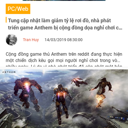
PC/Web
Tung cập nhật làm giảm tỷ lệ rơi đồ, nhà phát
triển game Anthem bị cộng đồng dọa nghỉ chơi cả
tuần
Tran Huy
14/03/2019 08:30:00
Cộng đồng game thủ Anthem trên reddit đang thực hiện
một chiến dịch kêu gọi mọi người nghỉ chơi trong vòng
nhiều ngày. Lý do vì nhà phát triển đã cập nhật một bản
vá lỗi khiến game rơi ra quá ít đồ, ảnh hượng nặng nề đến
trải nghiệm của người chơi.