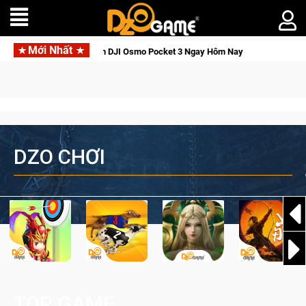
Mới Nhất
ức Tỉnh, Săn DJI Osmo Pocket 3 Ngay Hôm Nay
Lineage W – Q
DZO CHƠI
TOP GAME