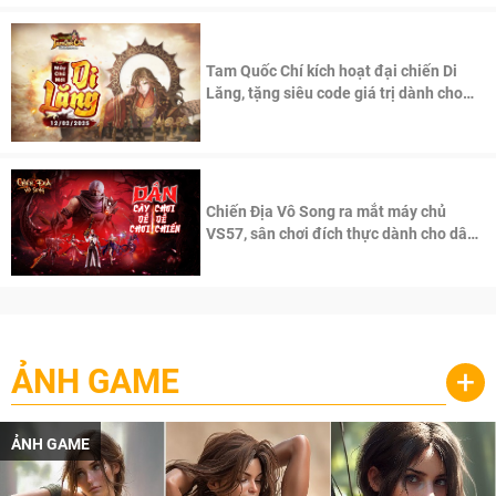
Tam Quốc Chí kích hoạt đại chiến Di
Lăng, tặng siêu code giá trị dành cho
100 độc giả đầu tiên.
Chiến Địa Vô Song ra mắt máy chủ
VS57, sân chơi đích thực dành cho dân
cày
ẢNH GAME
+
ẢNH GAME