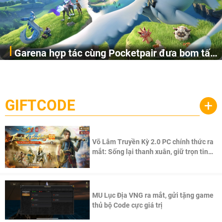
Garena hợp tác cùng Pocketpair đưa bom tấn
Garena Singapore hôm nay đã công bố Palworld Online,
săn thú sinh tồn lên di động với tên gọi
một cuộc phiêu lưu sinh tồn nhiều người chơi mới hiện
Palworld Online
đang được phát triển dựa trên IP Palworld nổi tiếng toàn
cầu, theo giấy phép chính thức từ công ty game Nhật Bản
GIFTCODE
+
Pocketpair, Inc.
Võ Lâm Truyền Kỳ 2.0 PC chính thức ra
mắt: Sống lại thanh xuân, giữ trọn tinh
thần Võ Lâm
MU Lục Địa VNG ra mắt, gửi tặng game
thủ bộ Code cực giá trị