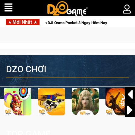
Mới Nhất
ới Thức Tỉnh, Săn DJI Osmo Pocket 3 Ngay Hôm Nay
Lineage 
DZO CHƠI
TOP GAME