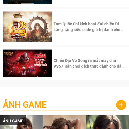
Tam Quốc Chí kích hoạt đại chiến Di
Lăng, tặng siêu code giá trị dành cho
100 độc giả đầu tiên.
Chiến Địa Vô Song ra mắt máy chủ
VS57, sân chơi đích thực dành cho dân
cày
ẢNH GAME
+
ẢNH GAME