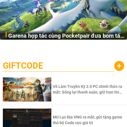
Garena hợp tác cùng Pocketpair đưa bom tấn
Garena Singapore hôm nay đã công bố Palworld Online,
săn thú sinh tồn lên di động với tên gọi
một cuộc phiêu lưu sinh tồn nhiều người chơi mới hiện
Palworld Online
đang được phát triển dựa trên IP Palworld nổi tiếng toàn
cầu, theo giấy phép chính thức từ công ty game Nhật Bản
GIFTCODE
+
Pocketpair, Inc.
Võ Lâm Truyền Kỳ 2.0 PC chính thức ra
mắt: Sống lại thanh xuân, giữ trọn tinh
thần Võ Lâm
MU Lục Địa VNG ra mắt, gửi tặng game
thủ bộ Code cực giá trị