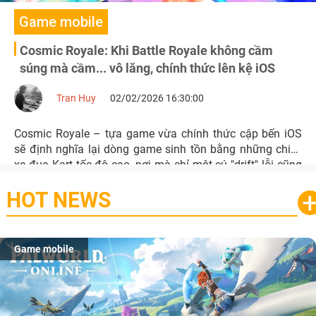
Game mobile
Cosmic Royale: Khi Battle Royale không cầm
súng mà cầm... vô lăng, chính thức lên kệ iOS
Tran Huy
02/02/2026 16:30:00
Cosmic Royale – tựa game vừa chính thức cập bến iOS
sẽ định nghĩa lại dòng game sinh tồn bằng những chiếc
xe đua Kart tốc độ cao, nơi mà chỉ một cú "drift" lỗi cũng
đủ khiến bạn bay màu khỏi cuộc chơi.
HOT NEWS
Game mobile