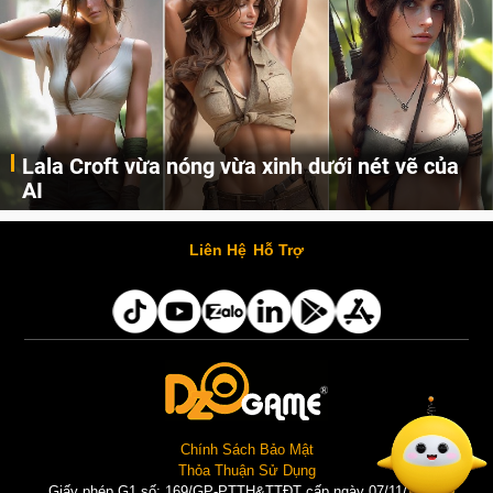
Lala Croft vừa nóng vừa xinh dưới nét vẽ của
AI
Cùng đến với những hình ảnh Lala Croft của Tomb Raider dưới nét vẽ của AI. Một cô nàng xinh đẹp, nóng bỏng nhưng cũng rắn rỏi và mạnh mẽ.
Liên Hệ
Hỗ Trợ
Chính Sách Bảo Mật
Thỏa Thuận Sử Dụng
Giấy phép G1 số: 169/GP-PTTH&TTĐT cấp ngày 07/11/2025 |