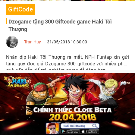
GiftCode
Dzogame tặng 300 Giftcode game Haki Tối
Thượng
Tran Huy
31/05/2018 10:30:00
Nhân dịp Haki Tối Thượng ra mắt, NPH Funtap xin gửi
tặng quý độc giả Dzogame 300 giftcode với nhiều phần
quà hấp dẫn để trải nghiệm game dễ dàng hơn.