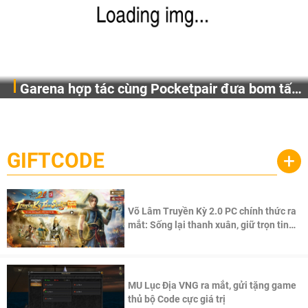
Garena hợp tác cùng Pocketpair đưa bom tấn
Garena Singapore hôm nay đã công bố Palworld Online,
săn thú sinh tồn lên di động với tên gọi
một cuộc phiêu lưu sinh tồn nhiều người chơi mới hiện
Palworld Online
đang được phát triển dựa trên IP Palworld nổi tiếng toàn
cầu, theo giấy phép chính thức từ công ty game Nhật Bản
GIFTCODE
+
Pocketpair, Inc.
Võ Lâm Truyền Kỳ 2.0 PC chính thức ra
mắt: Sống lại thanh xuân, giữ trọn tinh
thần Võ Lâm
MU Lục Địa VNG ra mắt, gửi tặng game
thủ bộ Code cực giá trị