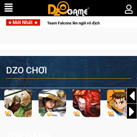
Mới Nhất
rình đầy cảm xúc, Team Falcons lên ngôi vô địch
Trở thành "Đ
DZO CHƠI
TOP GAME