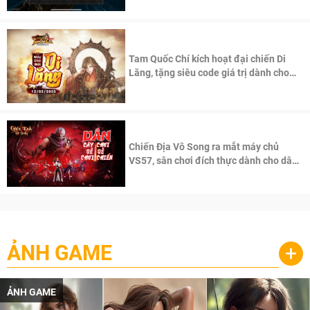
Tam Quốc Chí kích hoạt đại chiến Di
Lăng, tặng siêu code giá trị dành cho
100 độc giả đầu tiên.
Chiến Địa Vô Song ra mắt máy chủ
VS57, sân chơi đích thực dành cho dân
cày
ẢNH GAME
+
ẢNH GAME