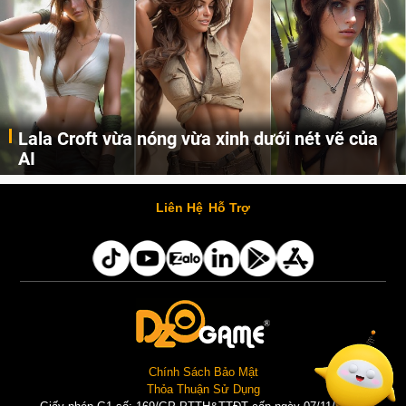
Lala Croft vừa nóng vừa xinh dưới nét vẽ của
AI
Cùng đến với những hình ảnh Lala Croft của Tomb Raider dưới nét vẽ của AI. Một cô nàng xinh đẹp, nóng bỏng nhưng cũng rắn rỏi và mạnh mẽ.
Liên Hệ
Hỗ Trợ
Chính Sách Bảo Mật
Thỏa Thuận Sử Dụng