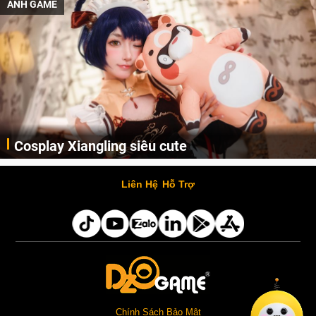
ẢNH GAME
Cosplay Xiangling siêu cute
Cùng thưởng thức những hình ảnh cosplay Xiangling trong Genshin Impact siêu dễ thương của người dùng Weibo "阿包也是兔娘"
Liên Hệ
Hỗ Trợ
Chính Sách Bảo Mật