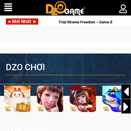
Mới Nhất
 sắp tới!
Trial Xtreme Freedom – Game đua xe mô tô PvP sở h
DZO CHƠI
TOP GAME