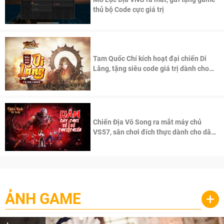
thủ bộ Code cực giá trị
Tam Quốc Chí kích hoạt đại chiến Di
Lăng, tặng siêu code giá trị dành cho
100 độc giả đầu tiên.
Chiến Địa Vô Song ra mắt máy chủ
VS57, sân chơi đích thực dành cho dân
cày
ẢNH GAME
+