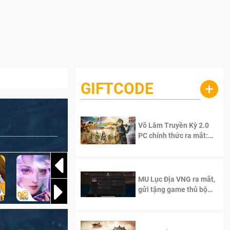
GIFTCODE
+
Võ Lâm Truyền Kỳ 2.0
PC chính thức ra mắt:
Sống lại thanh xuân, giữ
trọn tinh thần Võ Lâm
MU Lục Địa VNG ra mắt,
gửi tặng game thủ bộ
Code cực giá trị