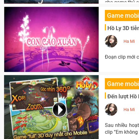
cho game thủ c
Game mobi
Hồ Ly 3D ti
Ha Mi
Đoạn clip mới 
Game mobi
Đến lượt Hồ 
Ha Mi
Sau nhiều hoạ
clip “Em không đ