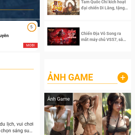
Tam Quốc Chí kích hoạt
đại chiến Di Lăng, tặng
siêu code giá trị dành
cho 100 độc giả đầu
tiên.
5
5
Chiến Địa Vô Song ra
Duyên
Ngạo Thiên Mobile
mắt máy chủ VS57, sân
chơi đích thực dành cho
MOBI
MOB
dân cày
ẢNH GAME
+
Lala Croft vừa nóng vừa xinh dưới nét vẽ
của AI
Ảnh Game
u lịch, vui chơi
a chọn sáng suốt