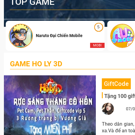
TOP GAME
5
Naruto Đại Chiến Mobile
I
MOBI
GAME HO LY 3D
GiftCode
Tặng 100 gi
07/0
Theo dân gian, 
xa.Và để an toà