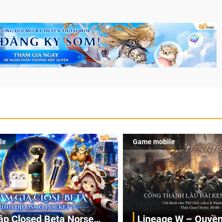
le
Game mobile
ập Closed Beta Norse
Lineage W – Quyền 