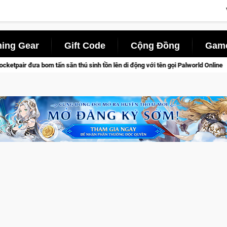
ing Gear
Gift Code
Cộng Đồng
Game
nh tồn lên di động với tên gọi Palworld Online
Gia Nhập Clos