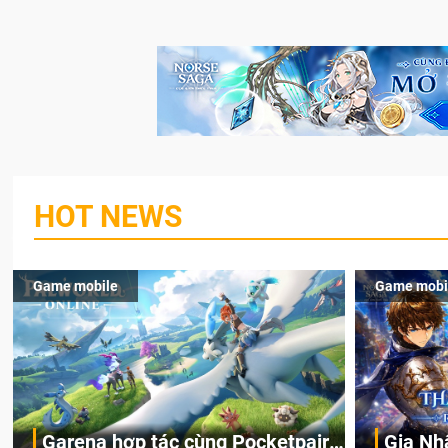
HOT NEWS
Game mobile
Game mobi
Garena hợp tác cùng Pocketpair
Gia Nh