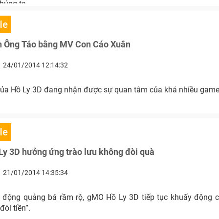
húng ta.
le
ễn Ông Táo bằng MV Con Cáo Xuân
24/01/2014 12:14:32
của Hồ Ly 3D đang nhận được sự quan tâm của khá nhiều game
le
Ly 3D hưởng ứng trào lưu không đòi quà
21/01/2014 14:35:34
t động quảng bá rầm rộ, gMO Hồ Ly 3D tiếp tục khuấy động 
òi tiền”.