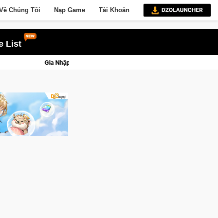
Về Chúng Tôi
Nạp Game
Tài Khoản
 List
ed Beta Norse Saga: Cửu Giới Thức Tỉnh, Săn DJI Osmo Pocket 3 Ngay Hôm N