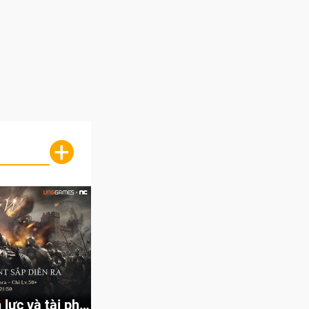
+
lực và tài phú