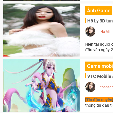
Ảnh Game
Hồ Ly 3D tun
Ha Mi
Hiện tại người 
đầu vào ngày 
Game mobi
VTC Mobile 
toansa
[
Tin độc quyền
thông tin đầu 