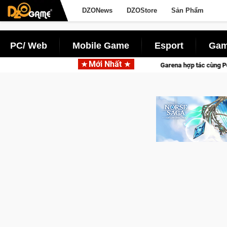
DZONews
DZOStore
Sản Phẩm
PC/ Web
Mobile Game
Esport
Gam
Mới Nhất
Garena hợp tác cùng Pocketpair đưa bom tấn săn thú si