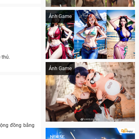
Khi AI Cosplay gái đẹp One Piece
Ảnh Game
 thủ.
Cosplay Xiangling siêu cute
Ảnh Game
cộng đồng bằng