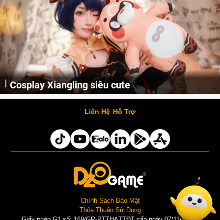
Cosplay Xiangling siêu cute
Cùng thưởng thức những hình ảnh cosplay Xiangling trong Genshin Impact siêu dễ thương của người dùng Weibo "阿包也是兔娘"
Liên Hệ
Hỗ Trợ
Chính Sách Bảo Mật
Thỏa Thuận Sử Dụng
Giấy phép G1 số: 169/GP-PTTH&TTĐT cấp ngày 07/11/2025 |