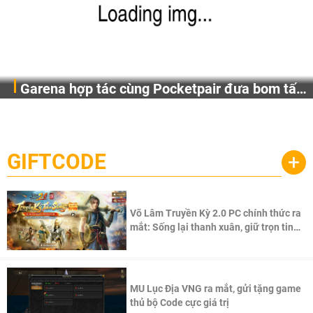
Garena hợp tác cùng Pocketpair đưa bom tấn
Garena Singapore hôm nay đã công bố Palworld Online,
săn thú sinh tồn lên di động với tên gọi
một cuộc phiêu lưu sinh tồn nhiều người chơi mới hiện
Palworld Online
đang được phát triển dựa trên IP Palworld nổi tiếng toàn
cầu, theo giấy phép chính thức từ công ty game Nhật Bản
GIFTCODE
+
Pocketpair, Inc.
Võ Lâm Truyền Kỳ 2.0 PC chính thức ra
mắt: Sống lại thanh xuân, giữ trọn tinh
thần Võ Lâm
MU Lục Địa VNG ra mắt, gửi tặng game
thủ bộ Code cực giá trị