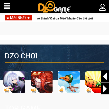
Mới Nhất
Trở thành "Đại ca Mèo" khuấy đảo thế giới ngầm trong Cat Ma
DZO CHƠI
TOP GAME