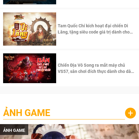
Tam Quốc Chí kích hoạt đại chiến Di
Lăng, tặng siêu code giá trị dành cho
100 độc giả đầu tiên.
Chiến Địa Vô Song ra mắt máy chủ
VS57, sân chơi đích thực dành cho dân
cày
ẢNH GAME
+
ẢNH GAME