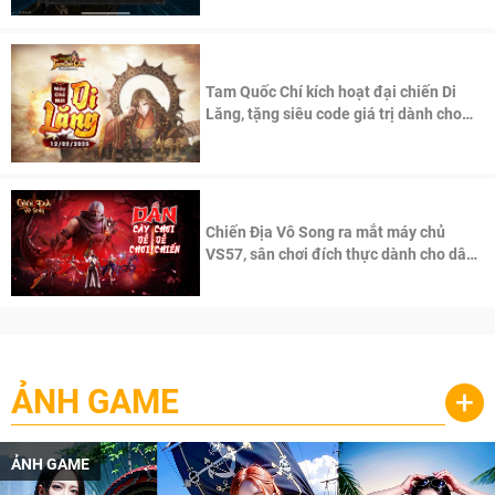
Tam Quốc Chí kích hoạt đại chiến Di
Lăng, tặng siêu code giá trị dành cho
100 độc giả đầu tiên.
Chiến Địa Vô Song ra mắt máy chủ
VS57, sân chơi đích thực dành cho dân
cày
ẢNH GAME
+
ẢNH GAME