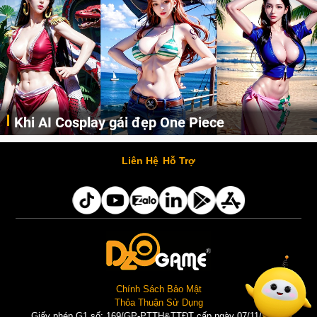
Khi AI Cosplay gái đẹp One Piece
Những cô nàng nóng bỏng Boa Hancock, Nico Robin, Nami, Yamato hay Perona được AI vẽ lại dưới hình thức Cosplay cực kỳ chuẩn chỉnh.
Liên Hệ
Hỗ Trợ
Chính Sách Bảo Mật
Thỏa Thuận Sử Dụng
Giấy phép G1 số: 169/GP-PTTH&TTĐT cấp ngày 07/11/2025 |