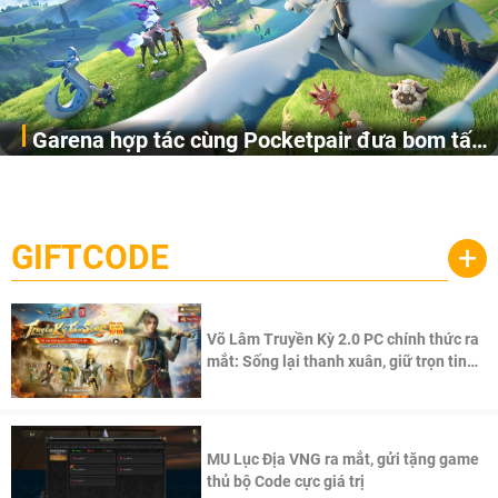
Garena hợp tác cùng Pocketpair đưa bom tấn
Garena Singapore hôm nay đã công bố Palworld Online,
săn thú sinh tồn lên di động với tên gọi
một cuộc phiêu lưu sinh tồn nhiều người chơi mới hiện
Palworld Online
đang được phát triển dựa trên IP Palworld nổi tiếng toàn
cầu, theo giấy phép chính thức từ công ty game Nhật Bản
GIFTCODE
+
Pocketpair, Inc.
Võ Lâm Truyền Kỳ 2.0 PC chính thức ra
mắt: Sống lại thanh xuân, giữ trọn tinh
thần Võ Lâm
MU Lục Địa VNG ra mắt, gửi tặng game
thủ bộ Code cực giá trị