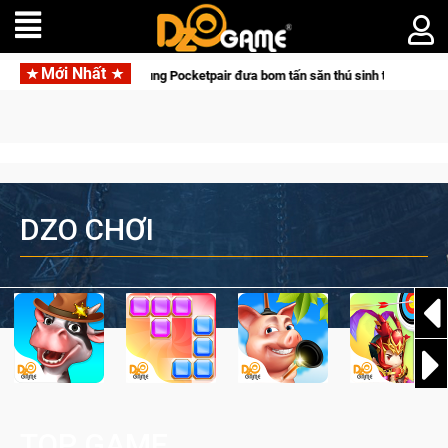
Mới Nhất
rena hợp tác cùng Pocketpair đưa bom tấn săn thú sinh tồn lên di động với tên 
DZO CHƠI
TOP GAME