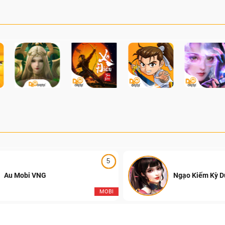
5
Au Mobi VNG
Ngạo Kiếm Kỳ 
MOBI