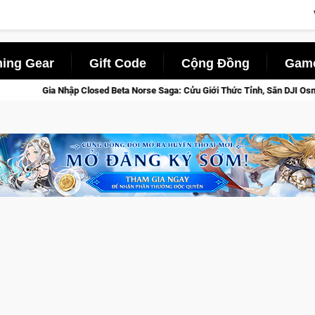
ing Gear
Gift Code
Cộng Đồng
Game
 Beta Norse Saga: Cửu Giới Thức Tỉnh, Săn DJI Osmo Pocket 3 Ngay Hôm Nay