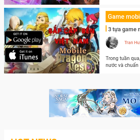
Game mobi
3 tựa game m
Tran Hu
Trong tuần qua
nước và chuẩn 