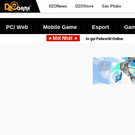
DZONews
DZOStore
Sản Phẩm
PC/ Web
Mobile Game
Esport
Gam
Mới Nhất
 tồn lên di động với tên gọi Palworld Online
Gia Nhập Closed