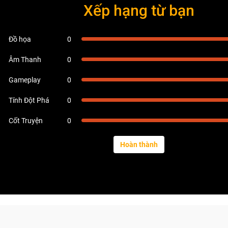
Xếp hạng từ bạn
Đồ họa
0
Âm Thanh
0
Gameplay
0
Tính Đột Phá
0
Cốt Truyện
0