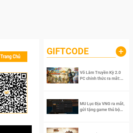
GIFTCODE
+
Võ Lâm Truyền Kỳ 2.0
PC chính thức ra mắt:
Sống lại thanh xuân, giữ
trọn tinh thần Võ Lâm
MU Lục Địa VNG ra mắt,
gửi tặng game thủ bộ
Code cực giá trị