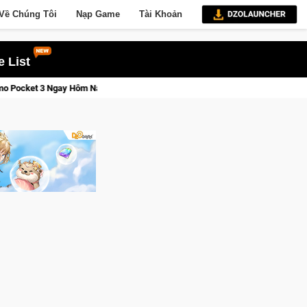
Về Chúng Tôi
Nạp Game
Tài Khoản
 List
Lineage W – Quyền lực và tài phú sẽ về tay kẻ đoạt được Vươ