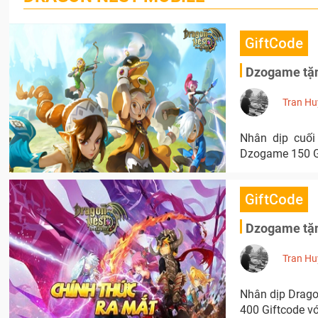
GiftCode
Dzogame tặn
Tran Hu
Nhân dịp cuối
Dzogame 150 Gi
GiftCode
Dzogame tặn
Tran Hu
Nhân dịp Drago
400 Giftcode vớ