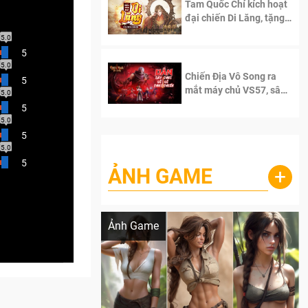
Tam Quốc Chí kích hoạt
đại chiến Di Lăng, tặng
siêu code giá trị dành
5.0
cho 100 độc giả đầu
5
tiên.
5.0
Chiến Địa Vô Song ra
5
mắt máy chủ VS57, sân
5.0
chơi đích thực dành cho
5
dân cày
5.0
5
5.0
5
ẢNH GAME
+
Lala Croft vừa nóng vừa xinh dưới nét vẽ
của AI
Ảnh Game