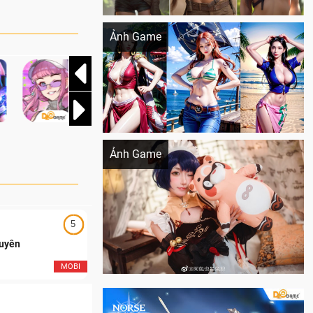
Khi AI Cosplay gái đẹp One Piece
Ảnh Game
Cosplay Xiangling siêu cute
Ảnh Game
5
5
Duyên
Ngạo Thiên Mobile
MOBI
MOB