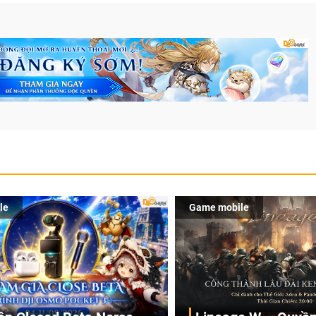
le
Game mobile