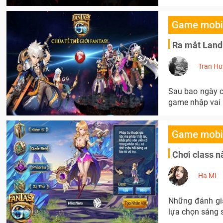
Game mobi
Ra mắt Landi
Tran Hu
Sau bao ngày c
game nhập vai 
Game mobi
Chơi class n
Ha Mi
Những đánh giá
lựa chọn sáng 