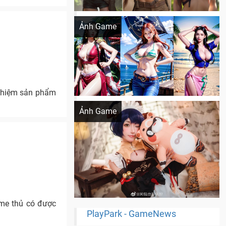
Khi AI Cosplay gái đẹp One Piece
Ảnh Game
nghiệm sản phẩm
Cosplay Xiangling siêu cute
Ảnh Game
ame thủ có được
PlayPark - GameNews