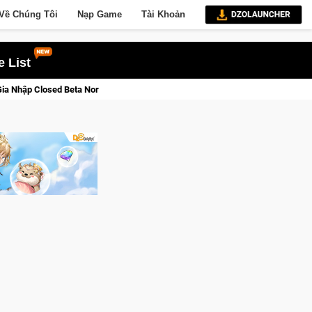
Về Chúng Tôi
Nạp Game
Tài Khoản
 List
rse Saga: Cửu Giới Thức Tỉnh, Săn DJI Osmo Pocket 3 Ngay Hôm Nay