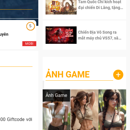
Tam Quốc Chí kích hoạt
đại chiến Di Lăng, tặng
siêu code giá trị dành
cho 100 độc giả đầu
tiên.
5
5
Chiến Địa Vô Song ra
Duyên
Ngạo Thiên Mobile
mắt máy chủ VS57, sân
chơi đích thực dành cho
MOBI
MOB
dân cày
ẢNH GAME
+
Lala Croft vừa nóng vừa xinh dưới nét vẽ
của AI
Ảnh Game
00 Giftcode với