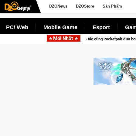
DZONews
DZOStore
Sản Phẩm
PC/ Web
Mobile Game
Esport
Gam
Mới Nhất
Garena hợp tác cùng Pocketpair đưa bom tấn săn thú sinh tồn lên 