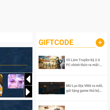
GIFTCODE
+
Võ Lâm Truyền Kỳ 2.0
PC chính thức ra mắt:
Sống lại thanh xuân, giữ
trọn tinh thần Võ Lâm
MU Lục Địa VNG ra mắt,
gửi tặng game thủ bộ
Code cực giá trị