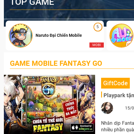
TOP GAME
5
Naruto Đại Chiến Mobile
I
MOBI
GAME MOBILE FANTASY GO
GiftCode
Playpark tặ
15/0
Nhân dịp Fanta
nhiều phần quà