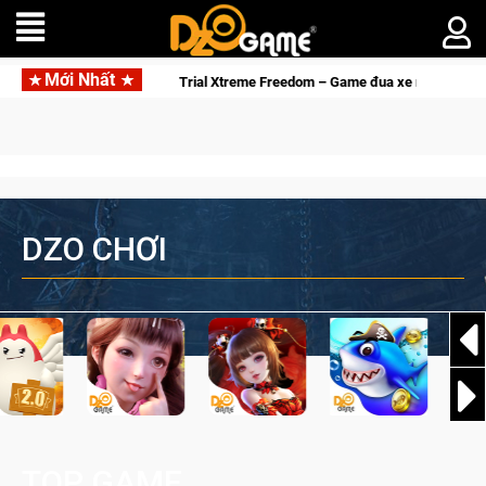
Mới Nhất
Trial Xtreme Freedom – Game đua xe mô tô PvP sở hữu vật lý 
DZO CHƠI
TOP GAME