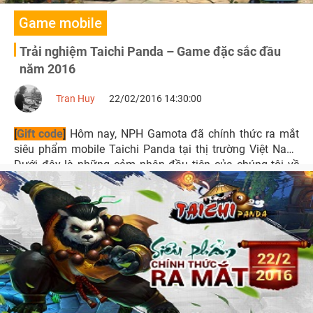
Game mobile
Trải nghiệm Taichi Panda – Game đặc sắc đầu
năm 2016
Tran Huy
22/02/2016 14:30:00
[
Gift code
]
Hôm nay, NPH Gamota đã chính thức ra mắt
siêu phẩm mobile Taichi Panda tại thị trường Việt Nam.
Dưới đây là những cảm nhận đầu tiên của chúng tôi về
tựa game này.