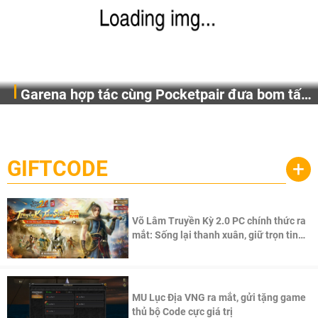
Garena hợp tác cùng Pocketpair đưa bom tấn
Garena Singapore hôm nay đã công bố Palworld Online,
săn thú sinh tồn lên di động với tên gọi
một cuộc phiêu lưu sinh tồn nhiều người chơi mới hiện
Palworld Online
đang được phát triển dựa trên IP Palworld nổi tiếng toàn
cầu, theo giấy phép chính thức từ công ty game Nhật Bản
GIFTCODE
+
Pocketpair, Inc.
Võ Lâm Truyền Kỳ 2.0 PC chính thức ra
mắt: Sống lại thanh xuân, giữ trọn tinh
thần Võ Lâm
MU Lục Địa VNG ra mắt, gửi tặng game
thủ bộ Code cực giá trị