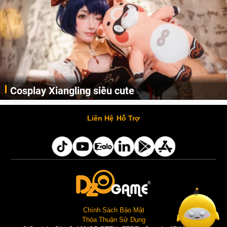
Lala Croft vừa nóng vừa xinh dưới nét vẽ của
AI
Cùng đến với những hình ảnh Lala Croft của Tomb Raider dưới nét vẽ của AI. Một cô nàng xinh đẹp, nóng bỏng nhưng cũng rắn rỏi và mạnh mẽ.
Liên Hệ
Hỗ Trợ
Chính Sách Bảo Mật
Thỏa Thuận Sử Dụng