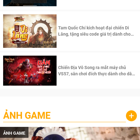
Tam Quốc Chí kích hoạt đại chiến Di
Lăng, tặng siêu code giá trị dành cho
100 độc giả đầu tiên.
Chiến Địa Vô Song ra mắt máy chủ
VS57, sân chơi đích thực dành cho dân
cày
ẢNH GAME
+
ẢNH GAME