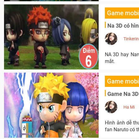
Game mobi
Na 3D có hình
Tinkeri
NA 3D hay Nar
mắt.
Game mobi
Game Na 3D 
Ha Mi
Hình ảnh dễ thư
fan Naruto có 