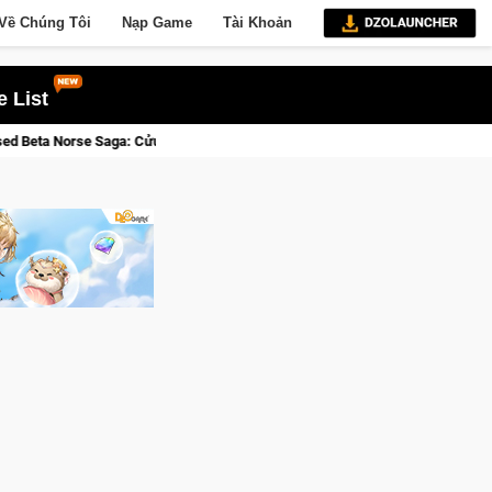
Về Chúng Tôi
Nạp Game
Tài Khoản
 List
ới Thức Tỉnh, Săn DJI Osmo Pocket 3 Ngay Hôm Nay
Lineage 