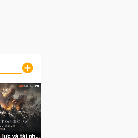
+
lực và tài phú