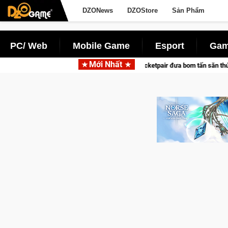
DZONews
DZOStore
Sản Phẩm
PC/ Web
Mobile Game
Esport
Gam
Mới Nhất
ena hợp tác cùng Pocketpair đưa bom tấn săn thú sinh tồn lên di động với tên g