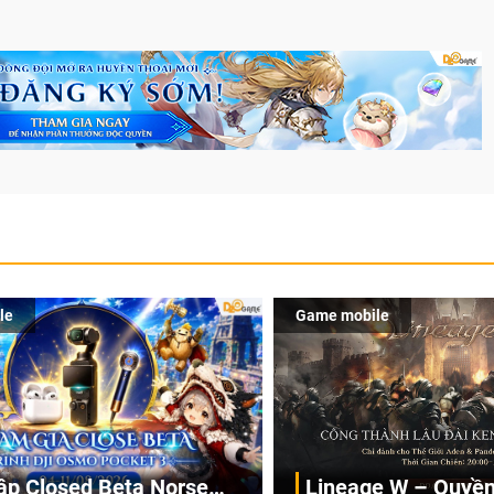
le
Game mobile
ập Closed Beta Norse
Lineage W – Quyền 