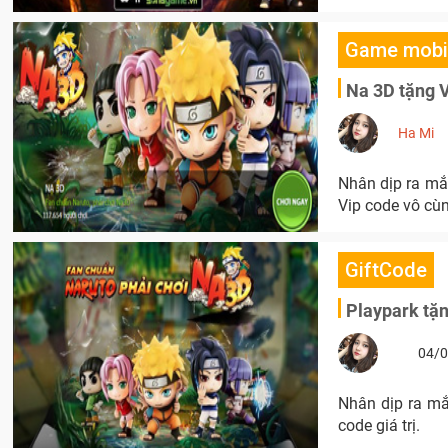
Game mobi
Na 3D tặng 
Ha Mi
Nhân dịp ra mắ
Vip code vô cùng
GiftCode
Playpark tặ
04/0
Nhân dịp ra mắ
code giá trị.