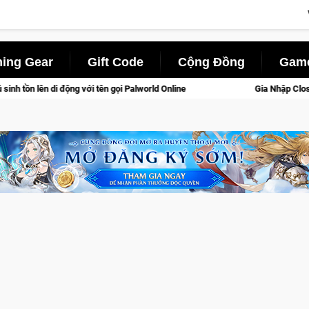
ing Gear
Gift Code
Cộng Đồng
Game
ọi Palworld Online
Gia Nhập Closed Beta Norse Saga: Cửu Gi