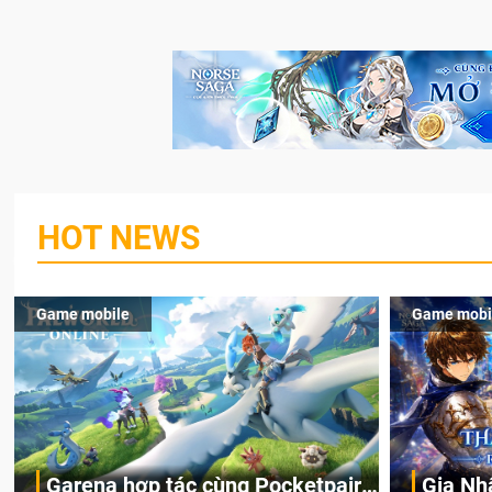
HOT NEWS
Game mobile
Game mobi
Garena hợp tác cùng Pocketpair
Gia Nh