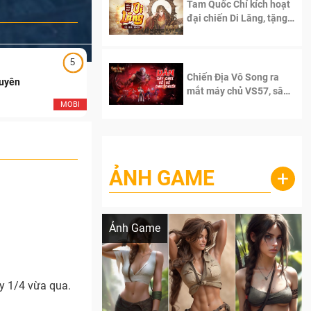
Tam Quốc Chí kích hoạt
đại chiến Di Lăng, tặng
siêu code giá trị dành
cho 100 độc giả đầu
tiên.
5
5
Chiến Địa Vô Song ra
Duyên
Ngạo Thiên Mobile
mắt máy chủ VS57, sân
chơi đích thực dành cho
MOBI
MOB
dân cày
ẢNH GAME
+
Lala Croft vừa nóng vừa xinh dưới nét vẽ
của AI
Ảnh Game
y 1/4 vừa qua.