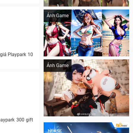
Khi AI Cosplay gái đẹp One Piece
Ảnh Game
giả Playpark 10
Cosplay Xiangling siêu cute
Ảnh Game
aypark 300 gift