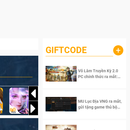
GIFTCODE
+
Võ Lâm Truyền Kỳ 2.0
PC chính thức ra mắt:
Sống lại thanh xuân, giữ
trọn tinh thần Võ Lâm
MU Lục Địa VNG ra mắt,
gửi tặng game thủ bộ
Code cực giá trị