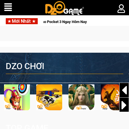
Mới Nhất
Osmo Pocket 3 Ngay Hôm Nay
Lineage W – Quyền lực và tài ph
DZO CHƠI
TOP GAME