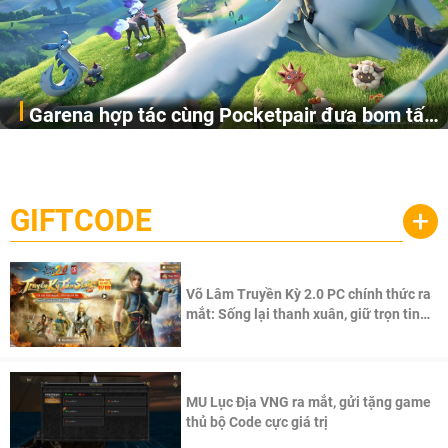
Garena hợp tác cùng Pocketpair đưa bom tấn
Garena Singapore hôm nay đã công bố Palworld Online,
săn thú sinh tồn lên di động với tên gọi
một cuộc phiêu lưu sinh tồn nhiều người chơi mới hiện
Palworld Online
đang được phát triển dựa trên IP Palworld nổi tiếng toàn
cầu, theo giấy phép chính thức từ công ty game Nhật Bản
GIFTCODE
+
Pocketpair, Inc.
Võ Lâm Truyền Kỳ 2.0 PC chính thức ra
mắt: Sống lại thanh xuân, giữ trọn tinh
thần Võ Lâm
MU Lục Địa VNG ra mắt, gửi tặng game
thủ bộ Code cực giá trị