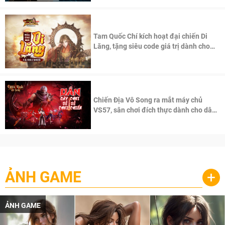
Tam Quốc Chí kích hoạt đại chiến Di
Lăng, tặng siêu code giá trị dành cho
100 độc giả đầu tiên.
Chiến Địa Vô Song ra mắt máy chủ
VS57, sân chơi đích thực dành cho dân
cày
ẢNH GAME
+
ẢNH GAME