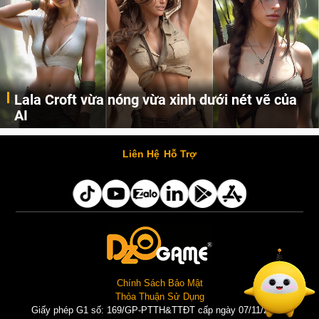
Lala Croft vừa nóng vừa xinh dưới nét vẽ của
AI
Cùng đến với những hình ảnh Lala Croft của Tomb Raider dưới nét vẽ của AI. Một cô nàng xinh đẹp, nóng bỏng nhưng cũng rắn rỏi và mạnh mẽ.
Liên Hệ
Hỗ Trợ
Chính Sách Bảo Mật
Thỏa Thuận Sử Dụng
Giấy phép G1 số: 169/GP-PTTH&TTĐT cấp ngày 07/11/2025 |