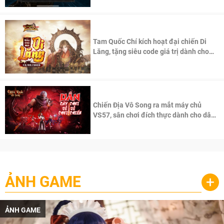
Tam Quốc Chí kích hoạt đại chiến Di
Lăng, tặng siêu code giá trị dành cho
100 độc giả đầu tiên.
Chiến Địa Vô Song ra mắt máy chủ
VS57, sân chơi đích thực dành cho dân
cày
ẢNH GAME
+
ẢNH GAME