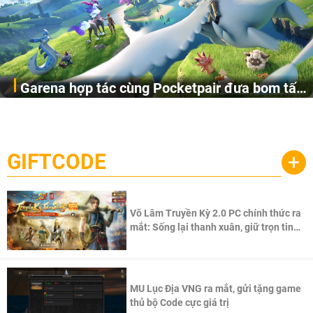
Garena hợp tác cùng Pocketpair đưa bom tấn
Garena Singapore hôm nay đã công bố Palworld Online,
săn thú sinh tồn lên di động với tên gọi
một cuộc phiêu lưu sinh tồn nhiều người chơi mới hiện
Palworld Online
đang được phát triển dựa trên IP Palworld nổi tiếng toàn
cầu, theo giấy phép chính thức từ công ty game Nhật Bản
GIFTCODE
+
Pocketpair, Inc.
Võ Lâm Truyền Kỳ 2.0 PC chính thức ra
mắt: Sống lại thanh xuân, giữ trọn tinh
thần Võ Lâm
MU Lục Địa VNG ra mắt, gửi tặng game
thủ bộ Code cực giá trị