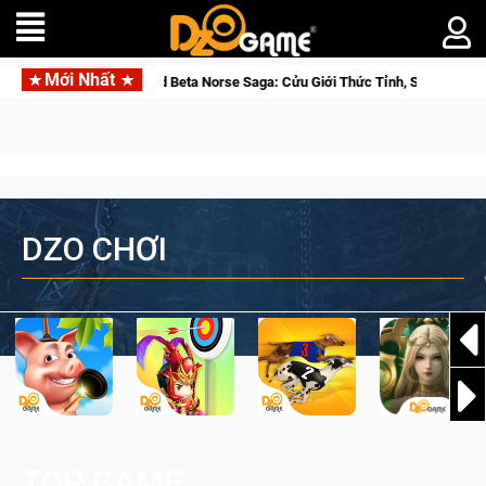
Mới Nhất
Gia Nhập Closed Beta Norse Saga: Cửu Giới Thức Tỉnh, Săn DJI Osmo Pocke
DZO CHƠI
TOP GAME