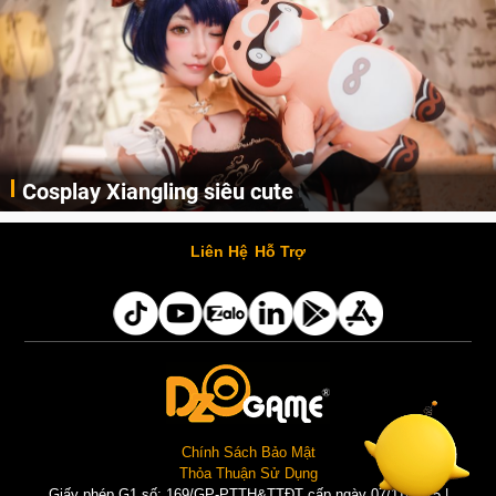
Cosplay Xiangling siêu cute
Cùng thưởng thức những hình ảnh cosplay Xiangling trong Genshin Impact siêu dễ thương của người dùng Weibo "阿包也是兔娘"
Liên Hệ
Hỗ Trợ
Chính Sách Bảo Mật
Thỏa Thuận Sử Dụng
Giấy phép G1 số: 169/GP-PTTH&TTĐT cấp ngày 07/11/2025 |