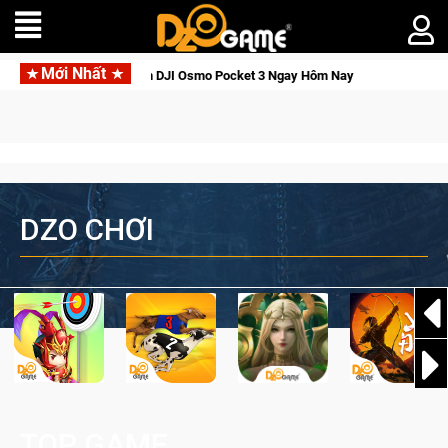
Mới Nhất
ới Thức Tỉnh, Săn DJI Osmo Pocket 3 Ngay Hôm Nay
Lineage 
DZO CHƠI
TOP GAME