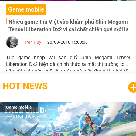
Game mobile
Nhiều game thủ Việt vào khám phá Shin Megami
Tensei Liberation Dx2 vì cái chất chiến quỷ mới lạ
Tran Huy
28/08/2018 15:00:00
Tựa game nhập vai săn quỷ Shin Megami Tensei
Liberation Dx2 hiện đã chính thức ra mắt thị trường toàn
cầu với gói ngôn ngữ tiếng Anh và hiện đang thu hút rất
đông đảo người chơi đến từ Việt Nam vào tham gia.
HOT NEWS
Game mobile