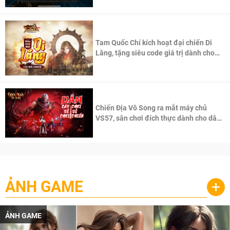
Tam Quốc Chí kích hoạt đại chiến Di
Lăng, tặng siêu code giá trị dành cho
100 độc giả đầu tiên.
Chiến Địa Vô Song ra mắt máy chủ
VS57, sân chơi đích thực dành cho dân
cày
ẢNH GAME
+
ẢNH GAME