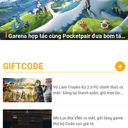
Garena hợp tác cùng Pocketpair đưa bom tấn
Garena Singapore hôm nay đã công bố Palworld Online,
săn thú sinh tồn lên di động với tên gọi
một cuộc phiêu lưu sinh tồn nhiều người chơi mới hiện
Palworld Online
đang được phát triển dựa trên IP Palworld nổi tiếng toàn
cầu, theo giấy phép chính thức từ công ty game Nhật Bản
GIFTCODE
+
Pocketpair, Inc.
Võ Lâm Truyền Kỳ 2.0 PC chính thức ra
mắt: Sống lại thanh xuân, giữ trọn tinh
thần Võ Lâm
MU Lục Địa VNG ra mắt, gửi tặng game
thủ bộ Code cực giá trị