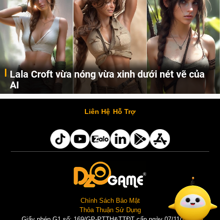
Lala Croft vừa nóng vừa xinh dưới nét vẽ của
AI
Cùng đến với những hình ảnh Lala Croft của Tomb Raider dưới nét vẽ của AI. Một cô nàng xinh đẹp, nóng bỏng nhưng cũng rắn rỏi và mạnh mẽ.
Liên Hệ
Hỗ Trợ
Chính Sách Bảo Mật
Thỏa Thuận Sử Dụng
Giấy phép G1 số: 169/GP-PTTH&TTĐT cấp ngày 07/11/2025 |