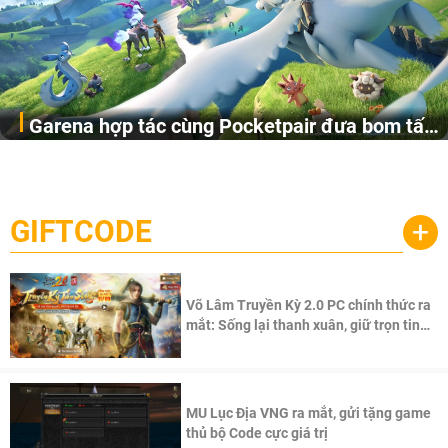
Garena hợp tác cùng Pocketpair đưa bom tấn
Garena Singapore hôm nay đã công bố Palworld Online,
săn thú sinh tồn lên di động với tên gọi
một cuộc phiêu lưu sinh tồn nhiều người chơi mới hiện
Palworld Online
đang được phát triển dựa trên IP Palworld nổi tiếng toàn
cầu, theo giấy phép chính thức từ công ty game Nhật Bản
GIFTCODE
+
Pocketpair, Inc.
Võ Lâm Truyền Kỳ 2.0 PC chính thức ra
mắt: Sống lại thanh xuân, giữ trọn tinh
thần Võ Lâm
MU Lục Địa VNG ra mắt, gửi tặng game
thủ bộ Code cực giá trị