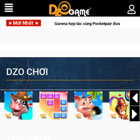
Mới Nhất
Garena hợp tác cùng Pocketpair đưa bom tấn săn thú sinh t
DZO CHƠI
TOP GAME