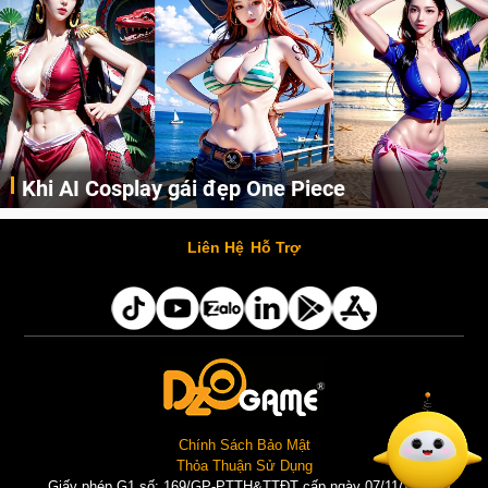
Khi AI Cosplay gái đẹp One Piece
Những cô nàng nóng bỏng Boa Hancock, Nico Robin, Nami, Yamato hay Perona được AI vẽ lại dưới hình thức Cosplay cực kỳ chuẩn chỉnh.
Liên Hệ
Hỗ Trợ
Chính Sách Bảo Mật
Thỏa Thuận Sử Dụng
Giấy phép G1 số: 169/GP-PTTH&TTĐT cấp ngày 07/11/2025 |