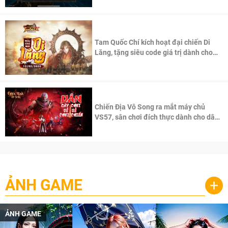
Tam Quốc Chí kích hoạt đại chiến Di
Lăng, tặng siêu code giá trị dành cho
100 độc giả đầu tiên.
Chiến Địa Vô Song ra mắt máy chủ
VS57, sân chơi đích thực dành cho dân
cày
ẢNH GAME
+
ẢNH GAME