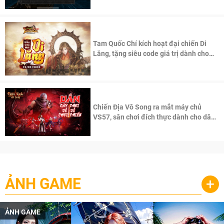
Tam Quốc Chí kích hoạt đại chiến Di
Lăng, tặng siêu code giá trị dành cho
100 độc giả đầu tiên.
Chiến Địa Vô Song ra mắt máy chủ
VS57, sân chơi đích thực dành cho dân
cày
ẢNH GAME
+
ẢNH GAME