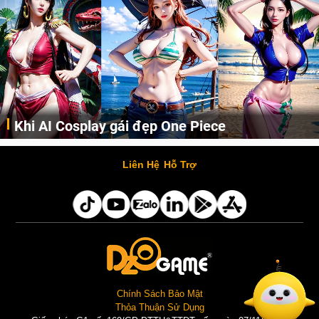
Khi AI Cosplay gái đẹp One Piece
Những cô nàng nóng bỏng Boa Hancock, Nico Robin, Nami, Yamato hay Perona được AI vẽ lại dưới hình thức Cosplay cực kỳ chuẩn chỉnh.
Liên Hệ
Hỗ Trợ
Chính Sách Bảo Mật
Thỏa Thuận Sử Dụng