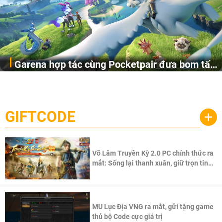
Garena hợp tác cùng Pocketpair đưa bom tấn
Garena Singapore hôm nay đã công bố Palworld Online,
săn thú sinh tồn lên di động với tên gọi
một cuộc phiêu lưu sinh tồn nhiều người chơi mới hiện
Palworld Online
đang được phát triển dựa trên IP Palworld nổi tiếng toàn
cầu, theo giấy phép chính thức từ công ty game Nhật Bản
GIFTCODE
+
Pocketpair, Inc.
Võ Lâm Truyền Kỳ 2.0 PC chính thức ra
mắt: Sống lại thanh xuân, giữ trọn tinh
thần Võ Lâm
MU Lục Địa VNG ra mắt, gửi tặng game
thủ bộ Code cực giá trị