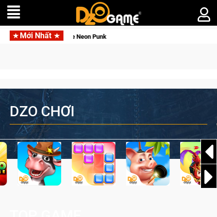
Mới Nhất
Garena hợp tác cùng Pocketpair đưa bom tấn s
DZO CHƠI
TOP GAME