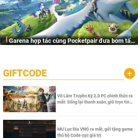
Garena hợp tác cùng Pocketpair đưa bom tấn
Garena Singapore hôm nay đã công bố Palworld Online,
săn thú sinh tồn lên di động với tên gọi
một cuộc phiêu lưu sinh tồn nhiều người chơi mới hiện
Palworld Online
đang được phát triển dựa trên IP Palworld nổi tiếng toàn
cầu, theo giấy phép chính thức từ công ty game Nhật Bản
GIFTCODE
+
Pocketpair, Inc.
Võ Lâm Truyền Kỳ 2.0 PC chính thức ra
mắt: Sống lại thanh xuân, giữ trọn tinh
thần Võ Lâm
MU Lục Địa VNG ra mắt, gửi tặng game
thủ bộ Code cực giá trị