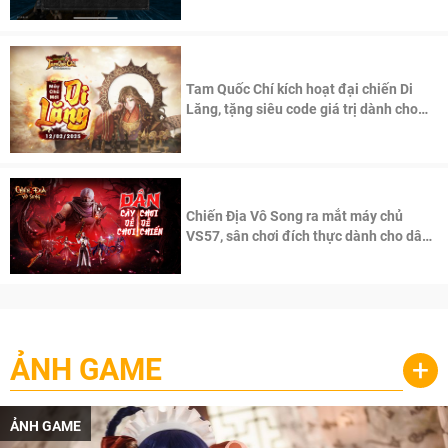
Tam Quốc Chí kích hoạt đại chiến Di
Lăng, tặng siêu code giá trị dành cho
100 độc giả đầu tiên.
Chiến Địa Vô Song ra mắt máy chủ
VS57, sân chơi đích thực dành cho dân
cày
ẢNH GAME
+
ẢNH GAME