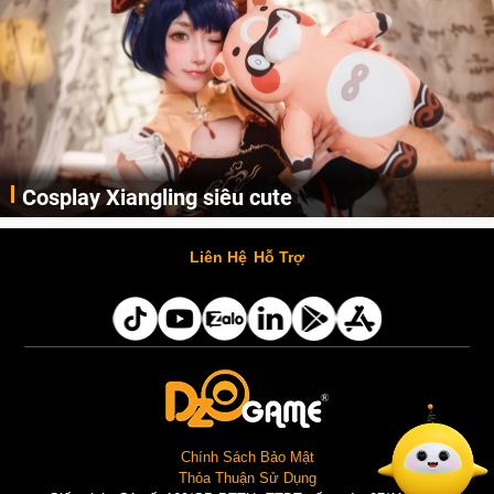
Cosplay Xiangling siêu cute
Cùng thưởng thức những hình ảnh cosplay Xiangling trong Genshin Impact siêu dễ thương của người dùng Weibo "阿包也是兔娘"
Liên Hệ
Hỗ Trợ
Chính Sách Bảo Mật
Thỏa Thuận Sử Dụng