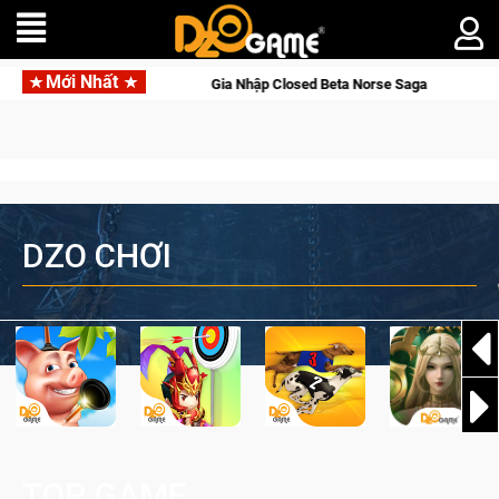
Mới Nhất
e
Gia Nhập Closed Beta Norse Saga: Cửu Giới Thức Tỉnh, Să
DZO CHƠI
TOP GAME