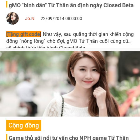
gMO "bình dân" Tứ Thần ấn định ngày Closed Beta
Jo.N
22/09/2014 08:03:00
[
Tặng gift code
]
Như vậy, sau quãng thời gian khiến cộng
đồng “nóng lòng” chờ đợi, gMO Tứ Thần cuối cùng cũng
sẽ chính thức tiến hành Closed Beta.
Cộng đồng
Game thủ sôi nổi tư vấn cho NPH game Tứ Thần