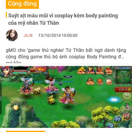
Cộng đồng
Suýt xịt máu mũi vì cosplay kèm body painting
của mỹ nhân Tứ Thần
Jo.N
13/10/2014 10:00:00
gMO cho ‘game thủ nghèo’ Tứ Thần bất ngờ dành tặng
cộng đồng game thủ bộ ảnh cosplay Body Painting đẹp
mê hồn.