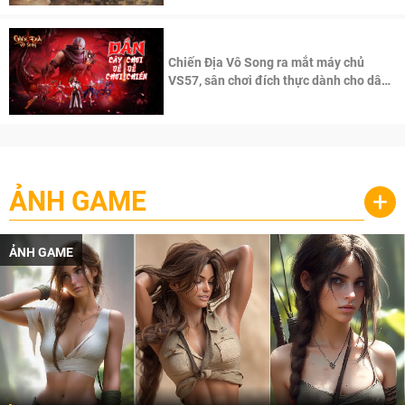
Chiến Địa Vô Song ra mắt máy chủ
VS57, sân chơi đích thực dành cho dân
cày
ẢNH GAME
+
ẢNH GAME