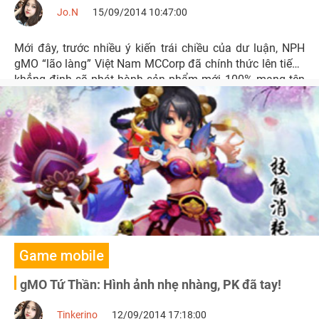
Jo.N
15/09/2014 10:47:00
Mới đây, trước nhiều ý kiến trái chiều của dư luận, NPH
gMO “lão làng” Việt Nam MCCorp đã chính thức lên tiếng
khẳng định sẽ phát hành sản phẩm mới 100% mang tên
Tứ Thần ngay trong tháng 9.
Game mobile
gMO Tứ Thần: Hình ảnh nhẹ nhàng, PK đã tay!
Tinkerino
12/09/2014 17:18:00