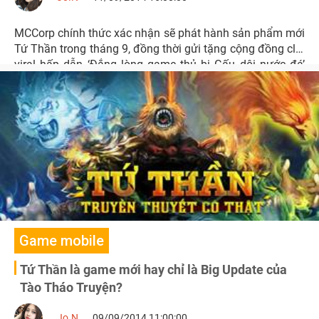
MCCorp chính thức xác nhận sẽ phát hành sản phẩm mới
Tứ Thần trong tháng 9, đồng thời gửi tặng cộng đồng clip
viral hấp dẫn ‘Đắng lòng game thủ bị Gấu dội nước đá’
phần 2.
Game mobile
Tứ Thần là game mới hay chỉ là Big Update của
Tào Tháo Truyện?
Jo.N
09/09/2014 11:00:00