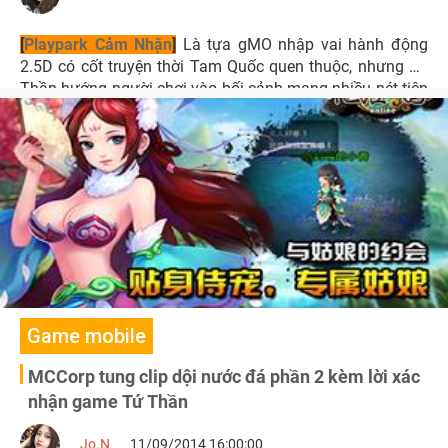
[
Playpark Cảm Nhận
]
Là tựa gMO nhập vai hành động
2.5D có cốt truyện thời Tam Quốc quen thuộc, nhưng Tứ
Thần hướng người chơi vào bối cảnh mang nhiều nét tiên
hiệp.
Game mobile
MCCorp tung clip dội nước đá phần 2 kèm lời xác
nhận game Tứ Thần
Jo.N
11/09/2014 16:00:00