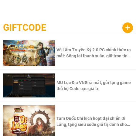
Garena Singapore hôm nay đã công bố Palworld Online,
săn thú sinh tồn lên di động với tên gọi
một cuộc phiêu lưu sinh tồn nhiều người chơi mới hiện
Palworld Online
đang được phát triển dựa trên IP Palworld nổi tiếng toàn
cầu, theo giấy phép chính thức từ công ty game Nhật Bản
GIFTCODE
+
Pocketpair, Inc.
Võ Lâm Truyền Kỳ 2.0 PC chính thức ra
mắt: Sống lại thanh xuân, giữ trọn tinh
thần Võ Lâm
MU Lục Địa VNG ra mắt, gửi tặng game
thủ bộ Code cực giá trị
Tam Quốc Chí kích hoạt đại chiến Di
Lăng, tặng siêu code giá trị dành cho
100 độc giả đầu tiên.