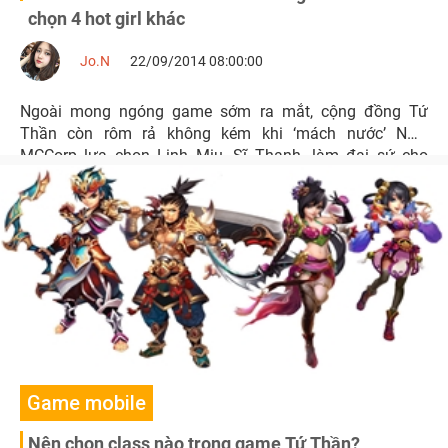
chọn 4 hot girl khác
Jo.N
22/09/2014 08:00:00
Ngoài mong ngóng game sớm ra mắt, cộng đồng Tứ
Thần còn rôm rả không kém khi ‘mách nước’ NPH
MCCorp lựa chọn Linh Miu, Sĩ Thanh…làm đại sứ cho
game.
Game mobile
Nên chọn class nào trong game Tứ Thần?