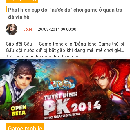
Phát hiện cặp đôi "nước đá" chơi game ở quán trà
đá vỉa hè
Jo.N
29/09/2014 09:00:00
Cặp đôi Gấu – Game trong clip ‘Đắng lòng Game thủ bị
Gấu dội nước đá’ bị bắt gặp khi đang mải mê chơi gMO
Tứ Thần ngay tại quán trà đá vỉa hè.
Game mobile