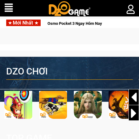
Mới Nhất
ỉnh, Săn DJI Osmo Pocket 3 Ngay Hôm Nay
Lineage W – Quyền
DZO CHƠI
TOP GAME