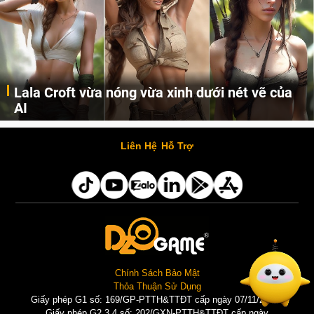
Lala Croft vừa nóng vừa xinh dưới nét vẽ của
AI
Cùng đến với những hình ảnh Lala Croft của Tomb Raider dưới nét vẽ của AI. Một cô nàng xinh đẹp, nóng bỏng nhưng cũng rắn rỏi và mạnh mẽ.
Liên Hệ
Hỗ Trợ
Chính Sách Bảo Mật
Thỏa Thuận Sử Dụng
Giấy phép G1 số: 169/GP-PTTH&TTĐT cấp ngày 07/11/2025 |
Giấy phép G2,3,4 số: 202/GXN-PTTH&TTĐT cấp ngày