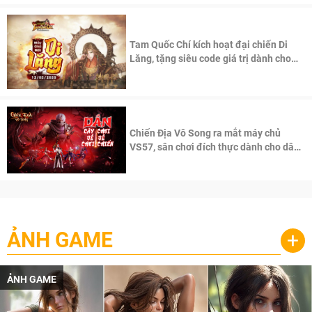
Tam Quốc Chí kích hoạt đại chiến Di
Lăng, tặng siêu code giá trị dành cho
100 độc giả đầu tiên.
Chiến Địa Vô Song ra mắt máy chủ
VS57, sân chơi đích thực dành cho dân
cày
ẢNH GAME
+
ẢNH GAME