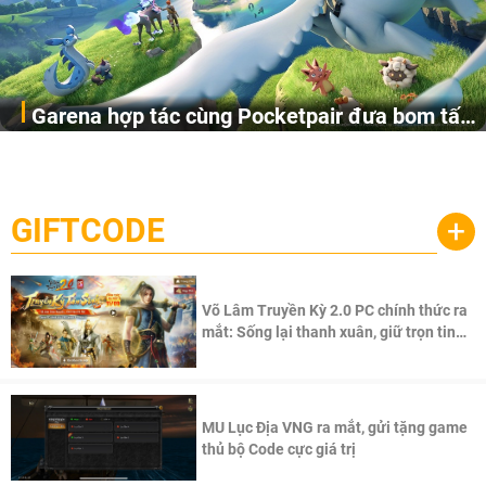
Garena hợp tác cùng Pocketpair đưa bom tấn
Garena Singapore hôm nay đã công bố Palworld Online,
săn thú sinh tồn lên di động với tên gọi
một cuộc phiêu lưu sinh tồn nhiều người chơi mới hiện
Palworld Online
đang được phát triển dựa trên IP Palworld nổi tiếng toàn
cầu, theo giấy phép chính thức từ công ty game Nhật Bản
GIFTCODE
+
Pocketpair, Inc.
Võ Lâm Truyền Kỳ 2.0 PC chính thức ra
mắt: Sống lại thanh xuân, giữ trọn tinh
thần Võ Lâm
MU Lục Địa VNG ra mắt, gửi tặng game
thủ bộ Code cực giá trị