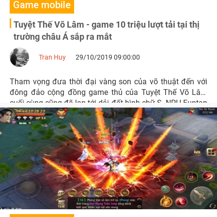
Game mobile
Tuyệt Thế Võ Lâm - game 10 triệu lượt tải tại thị
trường châu Á sắp ra mắt
Tran Huy
29/10/2019 09:00:00
Tham vọng đưa thời đại vàng son của võ thuật đến với
đông đảo cộng đồng game thủ của Tuyệt Thế Võ Lâm
cuối cùng cũng đã lan tới dải đất hình chữ S. NPH Funtap
sẽ đảm nhận phát hành siêu phẩm kiếm hiệp này và dự
kiến, game sẽ ra mắt trong tháng 11 tới đây.