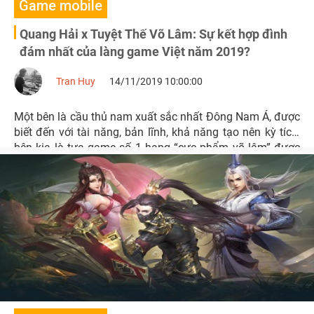
Game mobile
Quang Hải x Tuyệt Thế Võ Lâm: Sự kết hợp đình
đám nhất của làng game Việt năm 2019?
Tran Huy
14/11/2019 10:00:00
Một bên là cầu thủ nam xuất sắc nhất Đông Nam Á, được
biết đến với tài năng, bản lĩnh, khả năng tạo nên kỳ tích,
bên kia là tựa game số 1 hạng “cực phẩm võ lâm” được
hàng triệu game thủ mong chờ - Còn sự kết hợp nào hơn
được màn “collab” hủy diệt này?