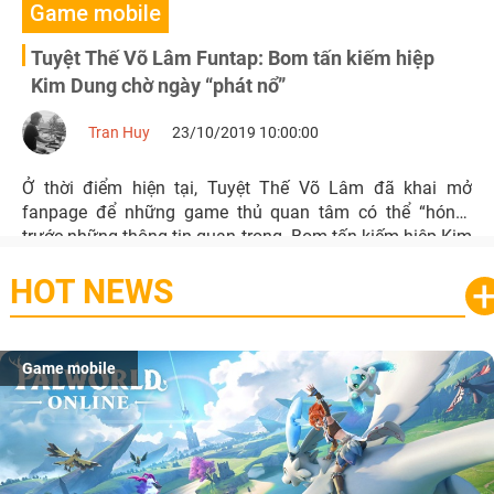
Game mobile
Tuyệt Thế Võ Lâm Funtap: Bom tấn kiếm hiệp
Kim Dung chờ ngày “phát nổ”
Tran Huy
23/10/2019 10:00:00
Ở thời điểm hiện tại, Tuyệt Thế Võ Lâm đã khai mở
fanpage để những game thủ quan tâm có thể “hóng”
trước những thông tin quan trọng. Bom tấn kiếm hiệp Kim
Dung này đang được NPH Funtap hoàn thiện để có thể ra
HOT NEWS
mắt sớm nhất.
Game mobile