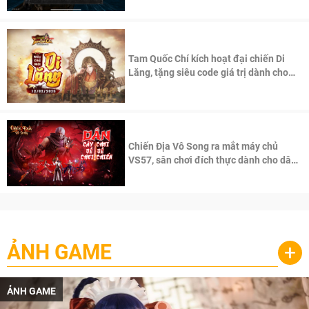
Tam Quốc Chí kích hoạt đại chiến Di
Lăng, tặng siêu code giá trị dành cho
100 độc giả đầu tiên.
Chiến Địa Vô Song ra mắt máy chủ
VS57, sân chơi đích thực dành cho dân
cày
ẢNH GAME
+
ẢNH GAME