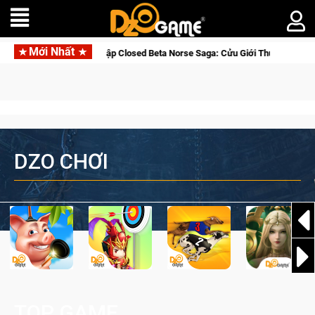
Mới Nhất
Gia Nhập Closed Beta Norse Saga: Cửu Giới Thức Tỉnh, Săn DJI Os
DZO CHƠI
TOP GAME