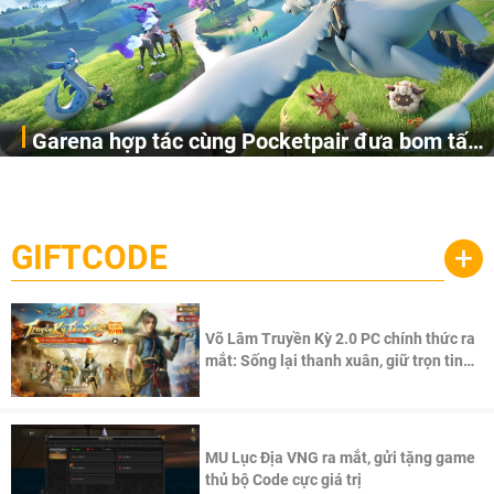
Garena hợp tác cùng Pocketpair đưa bom tấn
Garena Singapore hôm nay đã công bố Palworld Online,
săn thú sinh tồn lên di động với tên gọi
một cuộc phiêu lưu sinh tồn nhiều người chơi mới hiện
Palworld Online
đang được phát triển dựa trên IP Palworld nổi tiếng toàn
cầu, theo giấy phép chính thức từ công ty game Nhật Bản
GIFTCODE
+
Pocketpair, Inc.
Võ Lâm Truyền Kỳ 2.0 PC chính thức ra
mắt: Sống lại thanh xuân, giữ trọn tinh
thần Võ Lâm
MU Lục Địa VNG ra mắt, gửi tặng game
thủ bộ Code cực giá trị