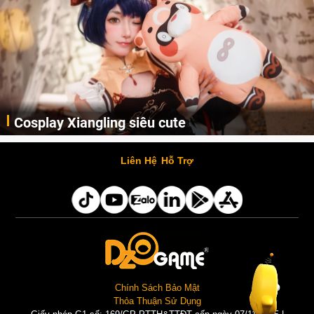
Cosplay Xiangling siêu cute
Cùng thưởng thức những hình ảnh cosplay Xiangling trong Genshin Impact siêu dễ thương của người dùng Weibo "阿包也是兔娘"
Liên Hệ
Hỗ Trợ
Chính Sách Bảo Mật
Thỏa Thuận Sử Dụng