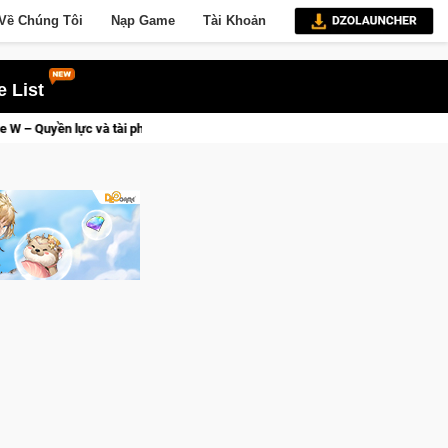
Về Chúng Tôi
Nạp Game
Tài Khoản
 List
 phú sẽ về tay kẻ đoạt được Vương Quyền thành Kent sắp tới!