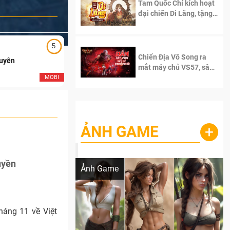
Tam Quốc Chí kích hoạt
đại chiến Di Lăng, tặng
siêu code giá trị dành
cho 100 độc giả đầu
tiên.
5
5
Chiến Địa Vô Song ra
Duyên
Ngạo Thiên Mobile
mắt máy chủ VS57, sân
chơi đích thực dành cho
MOBI
MOB
dân cày
ẢNH GAME
+
Lala Croft vừa nóng vừa xinh dưới nét vẽ
của AI
uyền
Ảnh Game
háng 11 về Việt