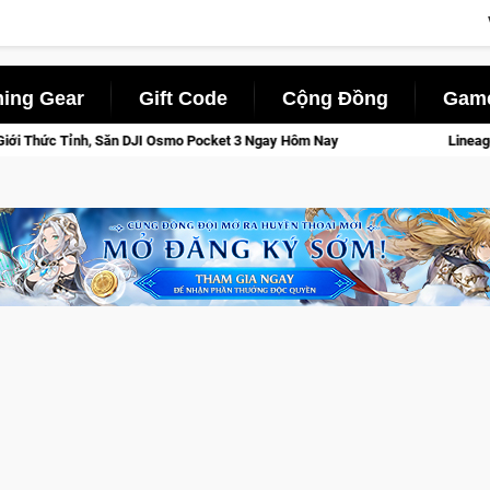
ing Gear
Gift Code
Cộng Đồng
Game
JI Osmo Pocket 3 Ngay Hôm Nay
Lineage W – Quyền lực và tài