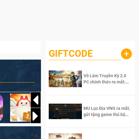
GIFTCODE
+
Võ Lâm Truyền Kỳ 2.0
PC chính thức ra mắt:
Sống lại thanh xuân, giữ
trọn tinh thần Võ Lâm
MU Lục Địa VNG ra mắt,
gửi tặng game thủ bộ
Code cực giá trị