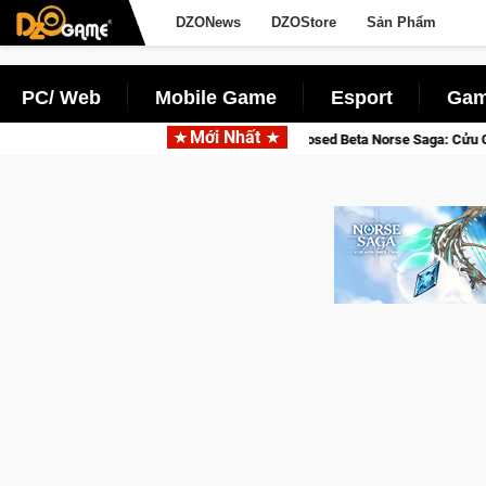
DZONews
DZOStore
Sản Phẩm
PC/ Web
Mobile Game
Esport
Gam
Mới Nhất
Gia Nhập Closed Beta Norse Saga: Cửu Giới Thức Tỉnh, Săn D