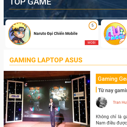
TOP GAME
5
Naruto Đại Chiến Mobile
I
MOBI
GAMING LAPTOP ASUS
Gaming Ge
Từ nay gami
Tran Hu
Không chỉ là g
Nam điều được 