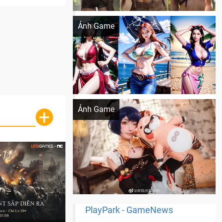
Khi AI Cosplay gái đẹp One Piece
Ảnh Game
Cosplay Xiangling siêu cute
Ảnh Game
+
PlayPark - GameNews