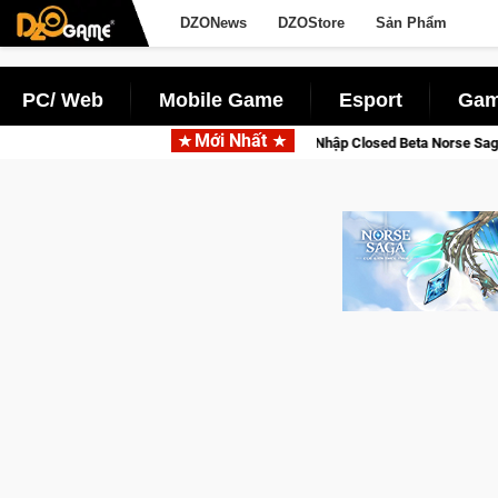
DZONews
DZOStore
Sản Phẩm
PC/ Web
Mobile Game
Esport
Gam
Mới Nhất
nline
Gia Nhập Closed Beta Norse Saga: Cửu Giới Thức Tỉnh