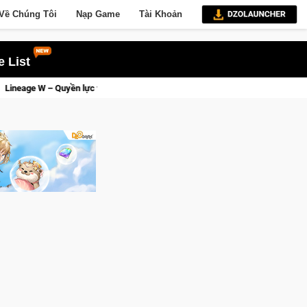
Về Chúng Tôi
Nạp Game
Tài Khoản
 List
 và tài phú sẽ về tay kẻ đoạt được Vương Quyền thành Kent sắp tới!