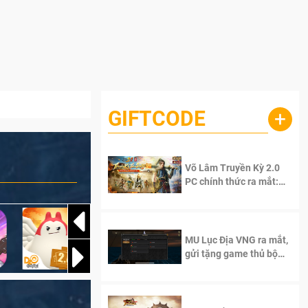
GIFTCODE
+
Võ Lâm Truyền Kỳ 2.0
PC chính thức ra mắt:
Sống lại thanh xuân, giữ
trọn tinh thần Võ Lâm
MU Lục Địa VNG ra mắt,
gửi tặng game thủ bộ
Code cực giá trị