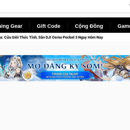
ing Gear
Gift Code
Cộng Đồng
Game
, Săn DJI Osmo Pocket 3 Ngay Hôm Nay
Lineage W – Quyền lực