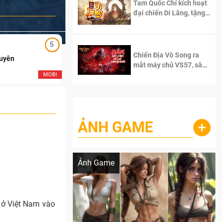
Tam Quốc Chí kích hoạt
đại chiến Di Lăng, tặng
siêu code giá trị dành
cho 100 độc giả đầu
tiên.
5
5
Chiến Địa Vô Song ra
Duyên
Ngạo Thiên Mobile
mắt máy chủ VS57, sân
chơi đích thực dành cho
MOBI
MOB
dân cày
ẢNH GAME
+
Lala Croft vừa nóng vừa xinh dưới nét vẽ
của AI
Ảnh Game
 ở Việt Nam vào