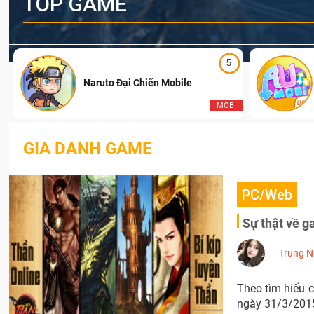
TOP GAME
5
Naruto Đại Chiến Mobile
I
MOBI
GIA DANH GAME
PC/Web
Sự thật về g
Trung 
Theo tìm hiểu 
ngày 31/3/2015