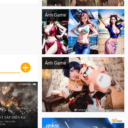
Khi AI Cosplay gái đẹp One Piece
Ảnh Game
Cosplay Xiangling siêu cute
Ảnh Game
+