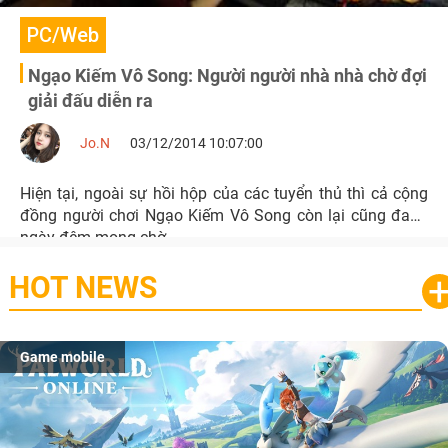
PC/Web
Ngạo Kiếm Vô Song: Người người nhà nhà chờ đợi
giải đấu diễn ra
Jo.N
03/12/2014 10:07:00
Hiện tại, ngoài sự hồi hộp của các tuyển thủ thì cả cộng
đồng người chơi Ngạo Kiếm Vô Song còn lại cũng đang
ngày đêm mong chờ.
HOT NEWS
Game mobile