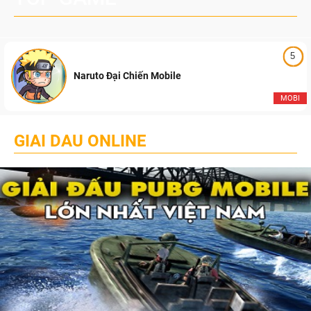
5
Naruto Đại Chiến Mobile
MOBI
GIAI DAU ONLINE