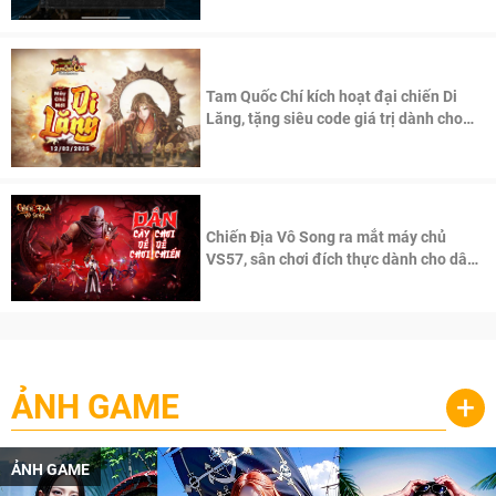
Tam Quốc Chí kích hoạt đại chiến Di
Lăng, tặng siêu code giá trị dành cho
100 độc giả đầu tiên.
Chiến Địa Vô Song ra mắt máy chủ
VS57, sân chơi đích thực dành cho dân
cày
ẢNH GAME
+
ẢNH GAME