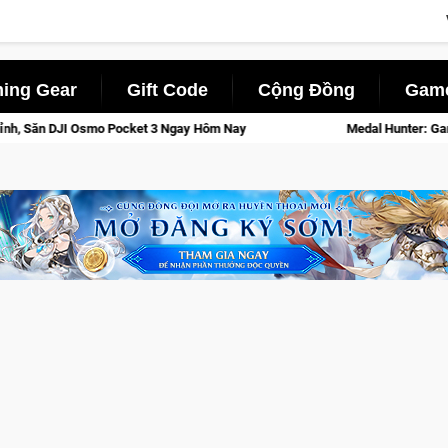
ing Gear
Gift Code
Cộng Đồng
Game
Pocket 3 Ngay Hôm Nay
Medal Hunter: Game bắn súng PvP tọa đ