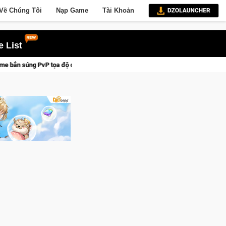
Về Chúng Tôi
Nạp Game
Tài Khoản
 List
ộ đỉnh cao đưa bạn vào các chiến dịch lịch sử khốc liệt
CFVL