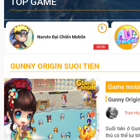
TOP GAME
5
Naruto Đại Chiến Mobile
I
MOBI
GUNNY ORIGIN SUOI TIEN
Game mobi
Gunny Origin
Tran Hu
Suối tiên ở Gun
thủ có thể lui 