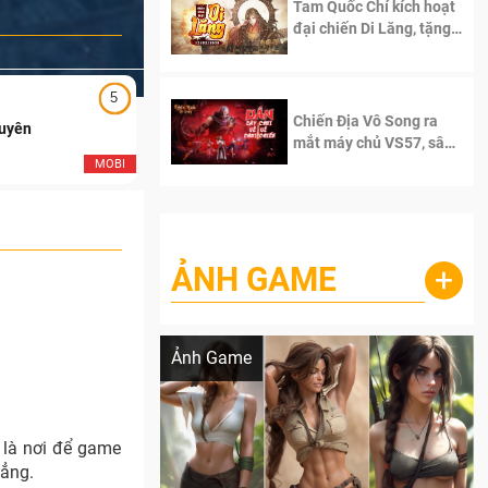
Tam Quốc Chí kích hoạt
đại chiến Di Lăng, tặng
siêu code giá trị dành
cho 100 độc giả đầu
tiên.
5
5
Chiến Địa Vô Song ra
Duyên
Ngạo Thiên Mobile
mắt máy chủ VS57, sân
chơi đích thực dành cho
MOBI
MOB
dân cày
ẢNH GAME
+
Lala Croft vừa nóng vừa xinh dưới nét vẽ
của AI
Ảnh Game
à là nơi để game
hẳng.