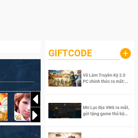
GIFTCODE
+
Võ Lâm Truyền Kỳ 2.0
PC chính thức ra mắt:
Sống lại thanh xuân, giữ
trọn tinh thần Võ Lâm
MU Lục Địa VNG ra mắt,
gửi tặng game thủ bộ
Code cực giá trị