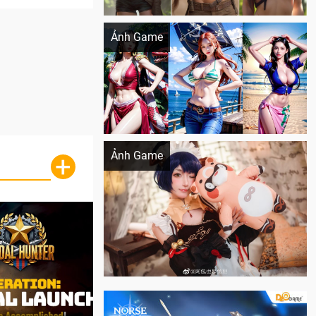
Khi AI Cosplay gái đẹp One Piece
Ảnh Game
Cosplay Xiangling siêu cute
Ảnh Game
+