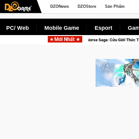
DZONews
DZOStore
Sản Phẩm
PC/ Web
Mobile Game
Esport
Gam
Mới Nhất
Gia Nhập Closed Beta Norse Saga: Cửu Giới Thức Tỉnh, Săn DJI Osmo 