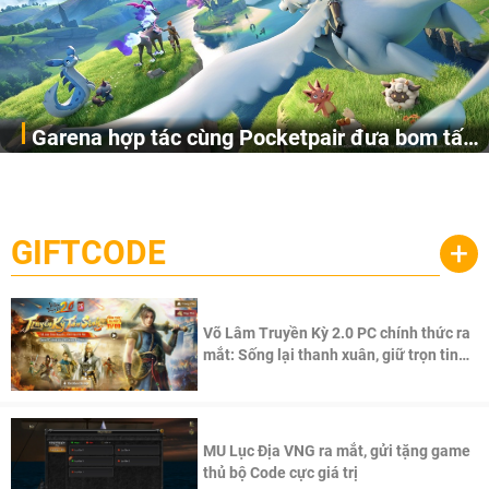
Garena hợp tác cùng Pocketpair đưa bom tấn
Garena Singapore hôm nay đã công bố Palworld Online,
săn thú sinh tồn lên di động với tên gọi
một cuộc phiêu lưu sinh tồn nhiều người chơi mới hiện
Palworld Online
đang được phát triển dựa trên IP Palworld nổi tiếng toàn
cầu, theo giấy phép chính thức từ công ty game Nhật Bản
GIFTCODE
+
Pocketpair, Inc.
Võ Lâm Truyền Kỳ 2.0 PC chính thức ra
mắt: Sống lại thanh xuân, giữ trọn tinh
thần Võ Lâm
MU Lục Địa VNG ra mắt, gửi tặng game
thủ bộ Code cực giá trị