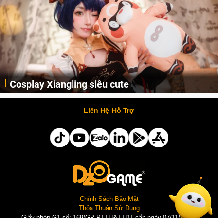
Cosplay Xiangling siêu cute
Cùng thưởng thức những hình ảnh cosplay Xiangling trong Genshin Impact siêu dễ thương của người dùng Weibo "阿包也是兔娘"
Liên Hệ
Hỗ Trợ
Chính Sách Bảo Mật
Thỏa Thuận Sử Dụng
Giấy phép G1 số: 169/GP-PTTH&TTĐT cấp ngày 07/11/2025 |