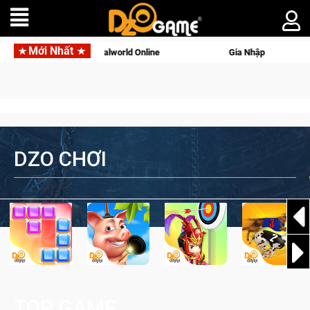
Mới Nhất
ng với tên gọi Palworld Online
Gia Nhập Closed Beta Norse S
DZO CHƠI
TOP GAME