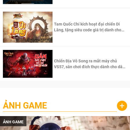
Tam Quốc Chí kích hoạt đại chiến Di
Lăng, tặng siêu code giá trị dành cho
100 độc giả đầu tiên.
Chiến Địa Vô Song ra mắt máy chủ
VS57, sân chơi đích thực dành cho dân
cày
ẢNH GAME
+
ẢNH GAME