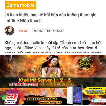
Game mobile
6 lí do khiến bạn sẽ hối hận nếu không tham gia
offline Hiệp Khách
Ha Mi
19/06/2015 15:00:00
Không chỉ đơn thuần là một dịp để anh em chiến hữu hội
ngộ, buổi offline vào ngày 21/6 còn hứa hẹn đem đến
những bất ngờ cực kì thú vị mà các game thủ không
tham gia sẽ phải “hối hận cả đời”.