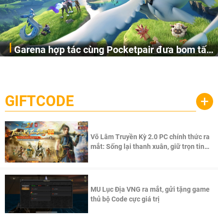
Garena hợp tác cùng Pocketpair đưa bom tấn
Garena Singapore hôm nay đã công bố Palworld Online,
săn thú sinh tồn lên di động với tên gọi
một cuộc phiêu lưu sinh tồn nhiều người chơi mới hiện
Palworld Online
đang được phát triển dựa trên IP Palworld nổi tiếng toàn
cầu, theo giấy phép chính thức từ công ty game Nhật Bản
GIFTCODE
+
Pocketpair, Inc.
Võ Lâm Truyền Kỳ 2.0 PC chính thức ra
mắt: Sống lại thanh xuân, giữ trọn tinh
thần Võ Lâm
MU Lục Địa VNG ra mắt, gửi tặng game
thủ bộ Code cực giá trị