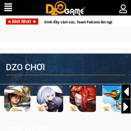
Mới Nhất
đầy cảm xúc, Team Falcons lên ngôi vô địch
Trở thành "Đại ca
DZO CHƠI
TOP GAME