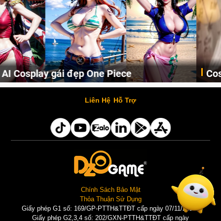
Cosplay Xiangling siêu cute
Cùng thưởng thức những hình ảnh cosplay Xiangling trong Genshin Impact siêu dễ thương của người dùng Weibo "阿包也是兔娘"
Liên Hệ
Hỗ Trợ
Chính Sách Bảo Mật
Thỏa Thuận Sử Dụng
Giấy phép G1 số: 169/GP-PTTH&TTĐT cấp ngày 07/11/2025 |
Giấy phép G2,3,4 số: 202/GXN-PTTH&TTĐT cấp ngày