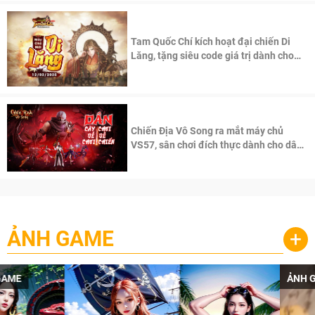
Tam Quốc Chí kích hoạt đại chiến Di
Lăng, tặng siêu code giá trị dành cho
100 độc giả đầu tiên.
Chiến Địa Vô Song ra mắt máy chủ
VS57, sân chơi đích thực dành cho dân
cày
ẢNH GAME
+
ẢNH GAME