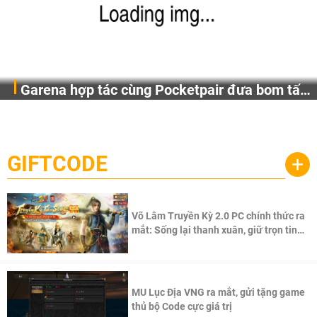
Garena hợp tác cùng Pocketpair đưa bom tấn
Garena Singapore hôm nay đã công bố Palworld Online,
săn thú sinh tồn lên di động với tên gọi
một cuộc phiêu lưu sinh tồn nhiều người chơi mới hiện
Palworld Online
đang được phát triển dựa trên IP Palworld nổi tiếng toàn
cầu, theo giấy phép chính thức từ công ty game Nhật Bản
GIFTCODE
+
Pocketpair, Inc.
Võ Lâm Truyền Kỳ 2.0 PC chính thức ra
mắt: Sống lại thanh xuân, giữ trọn tinh
thần Võ Lâm
MU Lục Địa VNG ra mắt, gửi tặng game
thủ bộ Code cực giá trị