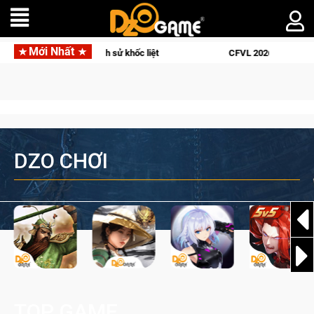
Mới Nhất
ác chiến dịch lịch sử khốc liệt
CFVL 2026 Mùa 2 khép lại với
DZO CHƠI
TOP GAME