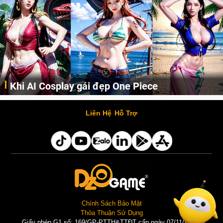
Khi AI Cosplay gái đẹp One Piece
Những cô nàng nóng bỏng Boa Hancock, Nico Robin, Nami, Yamato hay Perona được AI vẽ lại dưới hình thức Cosplay cực kỳ chuẩn chỉnh.
Liên Hệ
Hỗ Trợ
Chính Sách Bảo Mật
Thỏa Thuận Sử Dụng
Giấy phép G1 số: 169/GP-PTTH&TTĐT cấp ngày 07/11/2025 |