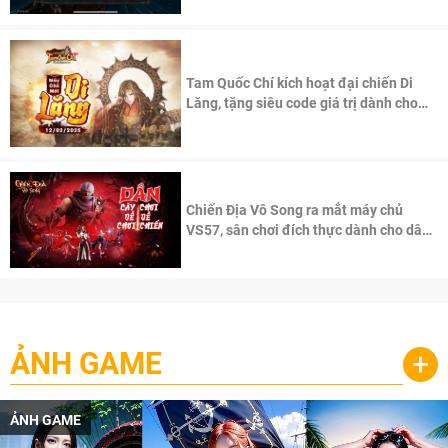
Tam Quốc Chí kích hoạt đại chiến Di
Lăng, tặng siêu code giá trị dành cho
100 độc giả đầu tiên.
Chiến Địa Vô Song ra mắt máy chủ
VS57, sân chơi đích thực dành cho dân
cày
ẢNH GAME
+
ẢNH GAME